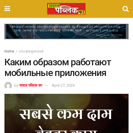
Home
Uncategorized
Каким образом работают
мобильные приложения
by
सवाल पब्लिक का
April 27, 2026