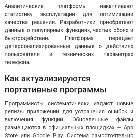
Аналитические платформы накапливают
статистику эксплуатации для оптимизации
качества решения. Разработчики приобретают
данные о популярных функциях, частых сбоях и
быстродействии. Платформа передает
деперсонализированные данные о действиях
пользователя и технических параметрах
телефона.
Как актуализируются
портативные программы
Программисты систематически издают новые
релизы приложений для устранения ошибок и
включения функций. Обновленные файлы
размещаются в официальных площадках — App
Store или Google Play. Система самостоятельно