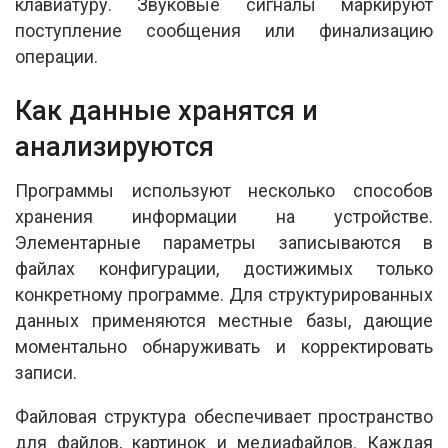
клавиатуру. Звуковые сигналы маркируют
поступление сообщения или финализацию
операции.
Как данные хранятся и
анализируются
Программы используют несколько способов
хранения информации на устройстве.
Элементарные параметры записываются в
файлах конфигурации, достижимых только
конкретному программе. Для структурированных
данных применяются местные базы, дающие
моментально обнаруживать и корректировать
записи.
Файловая структура обеспечивает пространство
для файлов, картинок и медиафайлов. Каждая