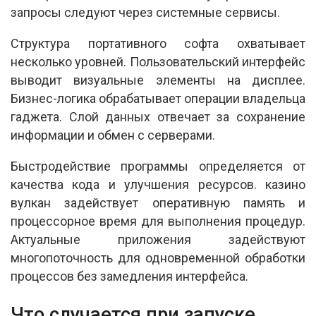
запросы следуют через системные сервисы.
Структура портативного софта охватывает
несколько уровней. Пользовательский интерфейс
выводит визуальные элементы на дисплее.
Бизнес-логика обрабатывает операции владельца
гаджета. Слой данных отвечает за сохранение
информации и обмен с серверами.
Быстродействие программы определяется от
качества кода и улучшения ресурсов. казино
вулкан задействует оперативную память и
процессорное время для выполнения процедур.
Актуальные приложения задействуют
многопоточность для одновременной обработки
процессов без замедления интерфейса.
Что случается при запуске