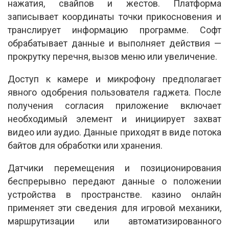
нажатия, свайпов и жестов. Платформа
записывает координаты точки прикосновения и
транслирует информацию программе. Софт
обрабатывает данные и выполняет действия —
прокрутку перечня, вызов меню или увеличение.
Доступ к камере и микрофону предполагает
явного одобрения пользователя гаджета. После
получения согласия приложение включает
необходимый элемент и инициирует захват
видео или аудио. Данные приходят в виде потока
байтов для обработки или хранения.
Датчики перемещения и позиционирования
беспрерывно передают данные о положении
устройства в пространстве. казино онлайн
применяет эти сведения для игровой механики,
маршрутизации или автоматизированного