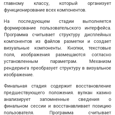
главному классу, который организует
функционирование всех компонентов.
На последующем стадии выполняется
формирование пользовательского интерфейса.
Программа считывает структуру дисплейных
компонентов из файлов разметки и создает
визуальные компоненты. Кнопки, текстовые
поля, изображения размещаются согласно
установленным параметрам. Механизм
рендеринга преобразует структуру в визуальное
изображение.
Финальная стадия содержит восстановление
предшествующего положения. вулкан казино
анализирует запомненные сведения о
финальном сессии и восстанавливает позицию
пользователя. Программа считывает