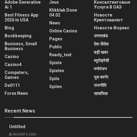
Adobe Generative
Jeux
Консалтинговые
Ai 1
Услуги В ОАЭ
Klikklak Done
Best Fitness App
04.02
Новости
2026 In USA
Криптовалют
News
Blog
Новости Форекс
Online Casino
Bookkeeping
उत्तराखंड
Pages
Business, Small
देश-विदेश
Public
Business
बड़ी खबर
Ready_text
Casino
ब्यूरोक्रेसी
Spiele
Casino4
मनोरंजन
Spielen
Computers,
यूथ कार्नर
Games
Spile
De0111
राजनीति
Spilen
Forex News
सामाजिक
Recent News
Untitled
AUGUST 6, 2026