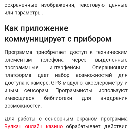
сохраненные изображения, текстовую данные
или параметры.
Как приложение
коммуницирует с прибором
Программа приобретает доступ к техническим
элементам телефона через выделенные
программные интерфейсы. Операционная
платформа дает набор возможностей для
доступа к камере, GPS-модулю, акселерометру и
иным сенсорам. Программисты используют
имеющиеся библиотеки для внедрения
возможностей.
Для работы с сенсорным экраном программа
Вулкан онлайн казино
обрабатывает действия