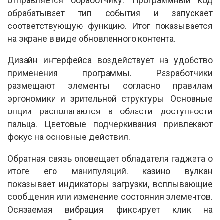
отправляется обработчику. Программный код
обрабатывает тип события и запускает
соответствующую функцию. Итог показывается
на экране в виде обновленного контента.
Дизайн интерфейса воздействует на удобство
применения программы. Разработчики
размещают элементы согласно правилам
эргономики и зрительной структуры. Основные
опции располагаются в области доступности
пальца. Цветовые подчеркивания привлекают
фокус на основные действия.
Обратная связь оповещает обладателя гаджета о
итоге его манипуляций. казино вулкан
показывает индикаторы загрузки, всплывающие
сообщения или изменение состояния элементов.
Осязаемая вибрация фиксирует клик на