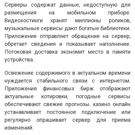
Серверы содержат данные, недоступную для
размещения на мобильном приборе.
Видеохостинги хранят миллионы роликов,
музыкальные сервисы дают богатые библиотеки.
Приложение отправляет обращение на сервер,
обретает сведения и показывает наполнение.
Потоковая доставка экономит место в памяти
устройства.
Освежение содержимого в актуальном времени
нуждается стабильного связи с интернетом.
Приложения финансовых бирж отображают
актуальные котировки, погодные сервисы
обеспечивают свежие прогнозы. казино онлайн
устанавливает постоянное подключение или
регулярно опрашивает сервер для приема
изменений.