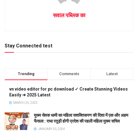
सवाल पब्लिक का
Stay Connected test
Trending
Comments
Latest
vn video editor for pc download ✓ Create Stunning Videos
Easily ➔ 2025 Latest
MARCH 25, 2025
मुख्य सेवक धामी का महिला सशक्तिकरण की दिशा में एक और अहम
फैसला : राधा रतूड़ी होगी प्रदेश की पहली महिला मुख्य सचिव
JANUARY 30, 2024