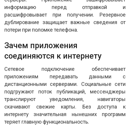
информацию перед отправкой и
расшифровывает при получении. Резервное
дублирование защищает важные сведения от
потери при поломке телефона.
Зачем приложения
соединяются к интернету
Сетевое подключение обеспечивает
приложениям передавать данными с
дистанционными серверами. Социальные сети
подгружают поток публикаций, мессенджеры
транслируют уведомления, навигаторы
скачивают свежие карты. Без доступа к
интернету значительная нынешних программ
теряет главную функциональность.