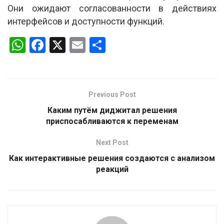
Они ожидают согласованности в действиях
интерфейсов и доступности функций.
W
F
X
E
S
h
a
m
h
at
ce
ail
ar
s
b
e
Previous Post
A
o
Каким путём диджитал решения
p
o
приспосабливаются к переменам
p
k
Next Post
Как интерактивные решения создаются с анализом
реакций