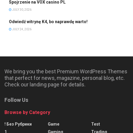
Spojrzenie na VOX casino PL
JULY 30, 2026
Odwiedź witrynę K4, bo naprawdę warto!
JULY 24, 2026
We bring you the best Premium WordPress Themes
that perfect for news, magazine, personal blog, etc.
Check our landing page for details.
Follow Us
Browse by Category
! Без Рубрики
Game
Test
1
Gaming
Trading