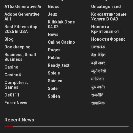
A16z Generative Ai
Gioco
Uncategorized
Adobe Generative
Jeux
Консалтинговые
Ai 1
Услуги В ОАЭ
Klikklak Done
Best Fitness App
04.02
Новости
2026 In USA
Криптовалют
News
Blog
Новости Форекс
Online Casino
Bookkeeping
उत्तराखंड
Pages
Business, Small
देश-विदेश
Public
Business
बड़ी खबर
Ready_text
Casino
ब्यूरोक्रेसी
Spiele
Casino4
मनोरंजन
Spielen
Computers,
यूथ कार्नर
Games
Spile
De0111
राजनीति
Spilen
Forex News
सामाजिक
Recent News