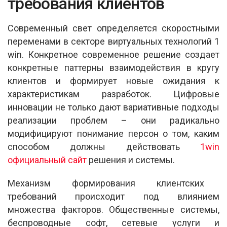
s
b
e
требования клиентов
A
o
Современный свет определяется скоростными
p
o
переменами в секторе виртуальных технологий 1
p
k
win. Конкретное современное решение создает
конкретные паттерны взаимодействия в кругу
клиентов и формирует новые ожидания к
характеристикам разработок. Цифровые
инновации не только дают вариативные подходы
реализации проблем – они радикально
модифицируют понимание персон о том, каким
способом должны действовать
1win
официальный сайт
решения и системы.
Механизм формирования клиентских
требований происходит под влиянием
множества факторов. Общественные системы,
беспроводные софт, сетевые услуги и