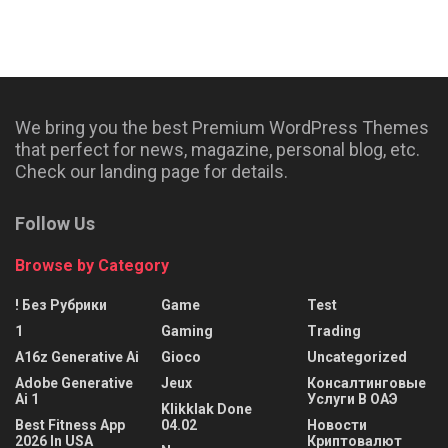
We bring you the best Premium WordPress Themes
that perfect for news, magazine, personal blog, etc.
Check our landing page for details.
Follow Us
Browse by Category
! Без Рубрики
Game
Test
1
Gaming
Trading
A16z Generative Ai
Gioco
Uncategorized
Adobe Generative
Jeux
Консалтинговые
Ai 1
Услуги В ОАЭ
Klikklak Done
Best Fitness App
04.02
Новости
2026 In USA
Криптовалют