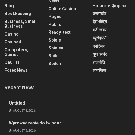
News
Blog
Новости Форекс
Online Casino
Bookkeeping
उत्तराखंड
Pages
Business, Small
देश-विदेश
Public
Business
बड़ी खबर
Ready_text
Casino
ब्यूरोक्रेसी
Spiele
Casino4
मनोरंजन
Spielen
Computers,
यूथ कार्नर
Games
Spile
De0111
राजनीति
Spilen
Forex News
सामाजिक
Recent News
Untitled
AUGUST 6, 2026
Wprowadzenie do twindor
AUGUST 3, 2026