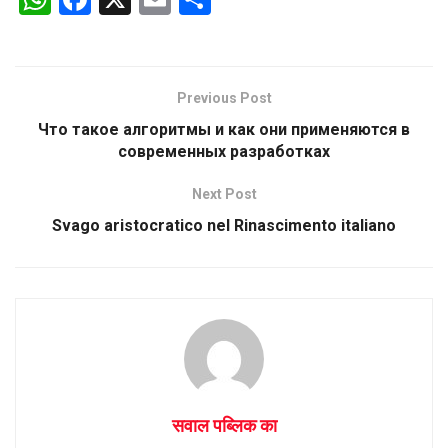
h
a
m
h
at
ce
ail
ar
s
b
e
Previous Post
A
o
Что такое алгоритмы и как они применяются в
p
o
современных разработках
p
k
Next Post
Svago aristocratico nel Rinascimento italiano
सवाल पब्लिक का