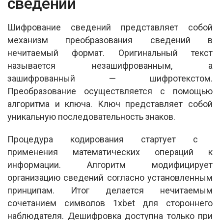
s
b
e
сведений
A
o
Шифрование сведений представляет собой
p
o
механизм преобразования сведений в
p
k
нечитаемый формат. Оригинальный текст
называется незашифрованным, а
зашифрованный — шифротекстом.
Преобразование осуществляется с помощью
алгоритма и ключа. Ключ представляет собой
уникальную последовательность знаков.
Процедура кодирования стартует с
применения математических операций к
информации. Алгоритм модифицирует
организацию сведений согласно установленным
принципам. Итог делается нечитаемым
сочетанием символов 1xbet для стороннего
наблюдателя. Дешифровка доступна только при