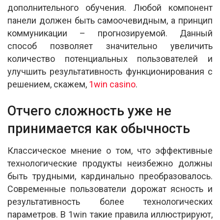
дополнительного обучения. Любой компонент
панели должен быть самоочевидным, а принцип
коммуникации – прогнозируемой. Данный
способ позволяет значительно увеличить
количество потенциальных пользователей и
улучшить результативность функционирования с
решением, скажем,
1win casino
.
Отчего сложность уже не
принимается как обычность
Классическое мнение о том, что эффективные
технологические продукты неизбежно должны
быть трудными, кардинально преобразовалось.
Современные пользователи дорожат ясность и
результативность более технологических
параметров. В 1win такие правила иллюстрируют,