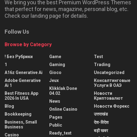
We bring you the best Premium WordPress Themes
that perfect for news, magazine, personal blog, etc.
Check our landing page for details.
Follow Us
Browse by Category
! Без Рубрики
Game
Test
1
Gaming
Trading
A16z Generative Ai
Gioco
Uncategorized
Adobe Generative
Jeux
Консалтинговые
Ai 1
Услуги В ОАЭ
Klikklak Done
Best Fitness App
04.02
Новости
2026 In USA
Криптовалют
News
Blog
Новости Форекс
Online Casino
Bookkeeping
उत्तराखंड
Pages
Business, Small
देश-विदेश
Public
Business
बड़ी खबर
Ready_text
Casino