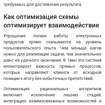
требуемых для достижения результата.
Как оптимизация схемы
оптимизирует взаимодействие
Упрощение логики работы электронных
продуктов прямо сказывается на уровень
пользовательского опыта. Чем меньше шагов
нужно для реализации задачи, тем значительнее
шанс её удачного окончания. В 1вин эта система
иллюстрирует важность прямых процессов,
которые направляют клиента от исходной
позиции к итогу без избыточных препятствий.
Оптимизация рациональных алгоритмов
включает исключение лишних стадий,
интеграцию взаимосвязанных возможностей и