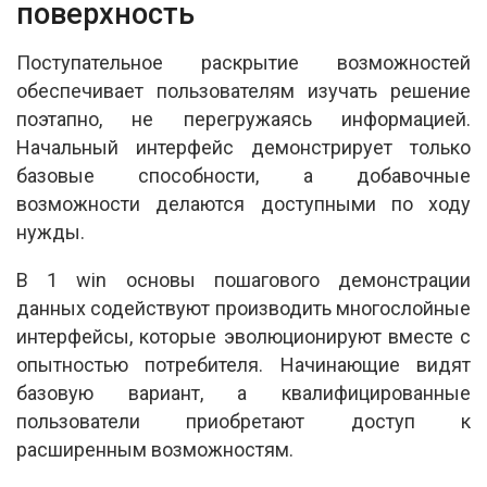
поверхность
Поступательное раскрытие возможностей
обеспечивает пользователям изучать решение
поэтапно, не перегружаясь информацией.
Начальный интерфейс демонстрирует только
базовые способности, а добавочные
возможности делаются доступными по ходу
нужды.
В 1 win основы пошагового демонстрации
данных содействуют производить многослойные
интерфейсы, которые эволюционируют вместе с
опытностью потребителя. Начинающие видят
базовую вариант, а квалифицированные
пользователи приобретают доступ к
расширенным возможностям.