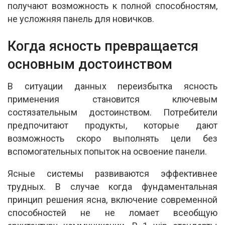
получают возможность к полной способностям,
не усложняя панель для новичков.
Когда ясность превращается
основным достоинством
В ситуации данных переизбытка ясность
применения становится ключевым
состязательным достоинством. Потребители
предпочитают продукты, которые дают
возможность скоро выполнять цели без
вспомогательных попыток на освоение панели.
Ясные системы развиваются эффективнее
трудных. В случае когда фундаментальная
принцип решения ясна, включение современной
способностей не не ломает всеобщую