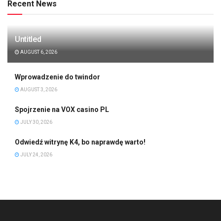
Recent News
Untitled
AUGUST 6, 2026
Wprowadzenie do twindor
AUGUST 3, 2026
Spojrzenie na VOX casino PL
JULY 30, 2026
Odwiedź witrynę K4, bo naprawdę warto!
JULY 24, 2026