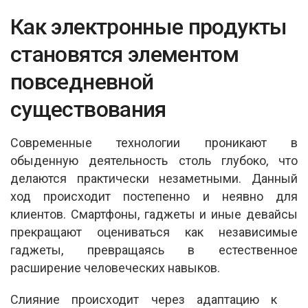
h
a
m
h
Как электронные продукты
at
ce
ail
ar
s
b
e
становятся элементом
A
o
повседневной
p
o
существования
p
k
Современные технологии проникают в
обыденную деятельность столь глубоко, что
делаются практически незаметными. Данный
ход происходит постепенно и неявно для
клиентов. Смартфоны, гаджеты и иные девайсы
прекращают оцениваться как независимые
гаджеты, превращаясь в естественное
расширение человеческих навыков.
Слияние происходит через адаптацию к