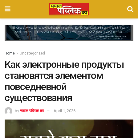
Home
Uncategorized
Как электронные продукты
становятся элементом
повседневной
существования
by
सवाल पब्लिक का
April 1, 2026