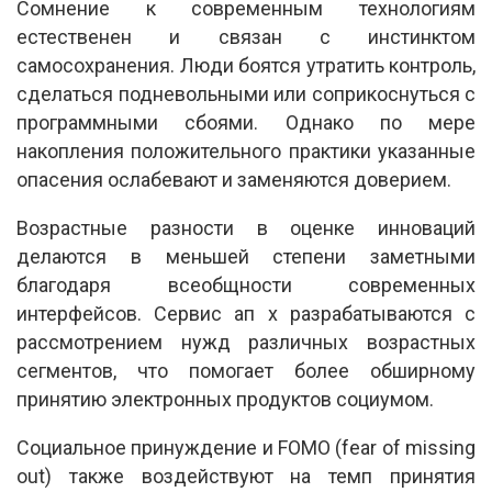
Сомнение к современным технологиям
естественен и связан с инстинктом
самосохранения. Люди боятся утратить контроль,
сделаться подневольными или соприкоснуться с
программными сбоями. Однако по мере
накопления положительного практики указанные
опасения ослабевают и заменяются доверием.
Возрастные разности в оценке инноваций
делаются в меньшей степени заметными
благодаря всеобщности современных
интерфейсов. Сервис ап х разрабатываются с
рассмотрением нужд различных возрастных
сегментов, что помогает более обширному
принятию электронных продуктов социумом.
Социальное принуждение и FOMO (fear of missing
out) также воздействуют на темп принятия