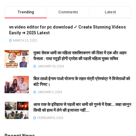
Trending
Comments
Latest
vn video editor for pc download ✓ Create Stunning Videos
Easily ➔ 2025 Latest
MARCH 25, 2025
मुख्य सेवक धामी का महिला सशक्तिकरण की दिशा में एक और अहम
फैसला : राधा रतूड़ी होगी प्रदेश की पहली महिला मुख्य सचिव
JANUARY 30, 2024
बिल लाओ ईनाम पाओ योजना के तहत मंत्री प्रेमचंद्र ने विजेताओं को
बांटे गिफ्ट।
JANUARY 2, 2024
आज तक के इतिहास से पहली बार धामी को गुस्से में देखा….कहा कानून
किसी को हाथ में लेने की इजाजत नहीं….
FEBRUARY 8, 2024
Recent News