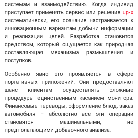
системам и взаимодействию. Когда индивид
приступает применять сервис или решение
up-x
систематически, его сознание настраивается к
инновационным вариантам добычи информации
и реализации целей. Разработка становится
средством, который ощущается как природная
составляющая механизма размышления и
поступков.
Особенно явно это проявляется в сфере
портативных приложений. Они предоставляют
шанс клиентам осуществлять сложные
процедуры единственным касанием монитора.
Финансовые переводы, оформление блюд, заказ
автомобиля – абсолютно все эти операции
становятся машинальными, не
предполагающими добавочного анализа.