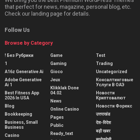
that perfect for news, magazine, personal blog, etc.
Check our landing page for details.
Follow Us
Browse by Category
! Без Рубрики
Game
Test
1
Gaming
Trading
A16z Generative Ai
Gioco
Uncategorized
Adobe Generative
Jeux
Консалтинговые
Ai 1
Услуги В ОАЭ
Klikklak Done
Best Fitness App
04.02
Новости
2026 In USA
Криптовалют
News
Blog
Новости Форекс
Online Casino
Bookkeeping
उत्तराखंड
Pages
Business, Small
देश-विदेश
Public
Business
बड़ी खबर
Ready_text
Casino
ब्यूरोक्रेसी