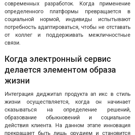
современных разработок. Когда применение
определенного платформы превращается в
социальной нормой, индивиды испытывают
потребность адаптироваться, чтобы не отставать
от коллег и поддерживать межличностные
связи.
Когда электронный сервис
делается элементом образа
жизни
Интеграция диджитал продукта ап икс в стиль
жизни осуществляется, когда он начинает
сказываться на определение решений,
образование обыкновений и социальное
действия клиента. На данном этапе инновация
прекращает быть лишь орудием и становится