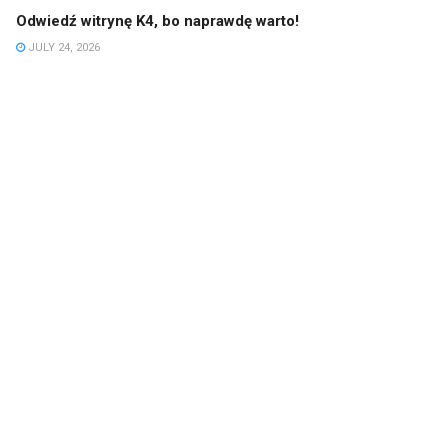
Odwiedź witrynę K4, bo naprawdę warto!
JULY 24, 2026