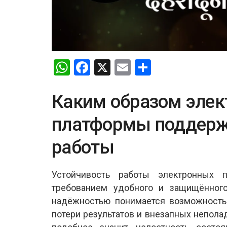
W
F
X
E
S
h
a
m
h
at
ce
ail
ar
Каким образом элек
s
b
e
платформы поддерж
A
o
работы
p
o
p
k
Устойчивость работы электронных 
требованием удобного и защищённого
надёжностью понимается возможность 
потери результатов и внезапных непола