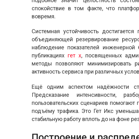
подобное значит целостность состоя
спокойствие в том факте, что платфо
вовремя.
Системная устойчивость достигается 
объединяющей резервирование ресурс
наблюдение показателей инженерной 
публикациях
гет х
, посвященных адми
методы позволяют минимизировать р
активность сервиса при различных усло
Ещё одним аспектом надёжности ста
Предсказание интенсивности, раз
пользовательских сценариев помогают 
подъёму трафика. Это Гет Икс уменьша
стабильную работу вплоть до на фоне ре
Построение и распред