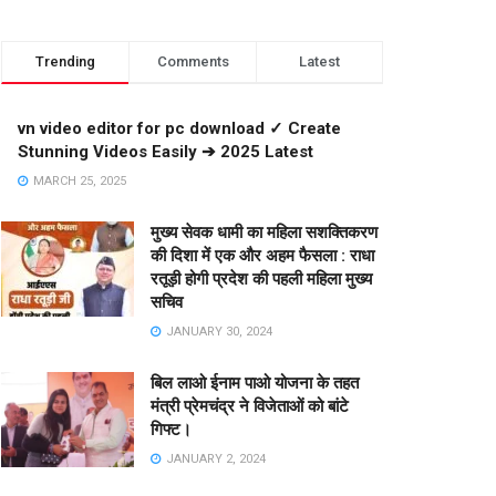
Trending
Comments
Latest
vn video editor for pc download ✓ Create
Stunning Videos Easily ➔ 2025 Latest
MARCH 25, 2025
मुख्य सेवक धामी का महिला सशक्तिकरण
की दिशा में एक और अहम फैसला : राधा
रतूड़ी होगी प्रदेश की पहली महिला मुख्य
सचिव
JANUARY 30, 2024
बिल लाओ ईनाम पाओ योजना के तहत
मंत्री प्रेमचंद्र ने विजेताओं को बांटे
गिफ्ट।
JANUARY 2, 2024