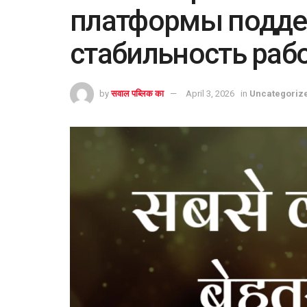
платформы подд
стабильность раб
by
सवाल पब्लिक का
April 3, 2026
in
Uncategoriz