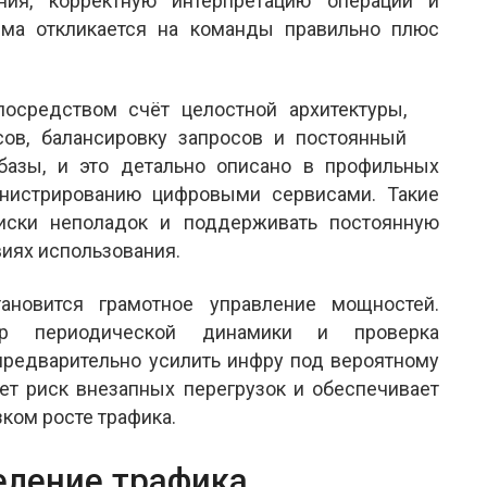
ния, корректную интерпретацию операций и
рма откликается на команды правильно плюс
посредством счёт целостной архитектуры,
ов, балансировку запросов и постоянный
базы, и это детально описано в профильных
нистрированию цифровыми сервисами. Такие
иски неполадок и поддерживать постоянную
виях использования.
новится грамотное управление мощностей.
бор периодической динамики и проверка
предварительно усилить инфру под вероятному
ет риск внезапных перегрузок и обеспечивает
зком росте трафика.
еление трафика