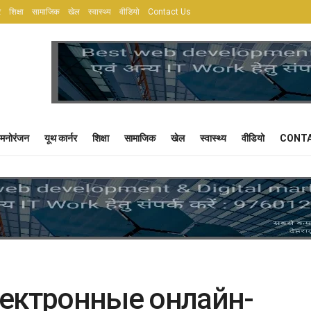
र
शिक्षा
सामाजिक
खेल
स्वास्थ्य
वीडियो
Contact Us
मनोरंजन
यूथ कार्नर
शिक्षा
सामाजिक
खेल
स्वास्थ्य
वीडियो
CONTA
ектронные онлайн-