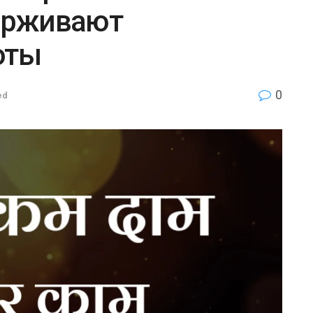
ерживают
оты
0
ed