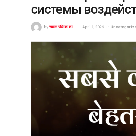
системы воздейст
by
सवाल पब्लिक का
April 1, 2026
in
Uncategoriz