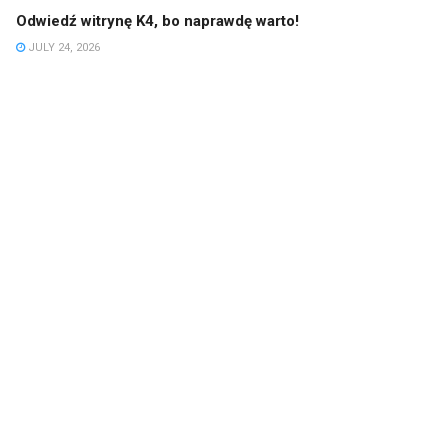
Odwiedź witrynę K4, bo naprawdę warto!
JULY 24, 2026