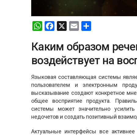
W
F
X
E
S
h
a
m
h
at
ce
ail
ar
Каким образом рече
s
b
e
воздействует на вос
A
o
p
o
Языковая составляющая системы явля
p
k
пользователем и электронным проду
высказывание создают конкретное мне
общее восприятие продукта. Правиль
системы может значительно усилить
недочетов и создать позитивный взаимо
Актуальные интерфейсы все активнее