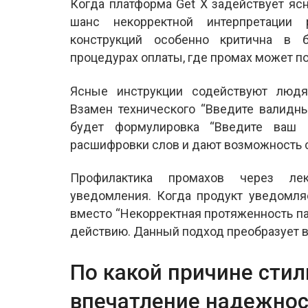
Когда платформа Get X задействует я
шанс некорректной интерпретации 
конструкций особенно критична в б
процедурах оплаты, где промах может п
Ясные инструкции содействуют людям
Взамен технического “Введите валидн
будет формулировка “Введите ваш 
расшифровки слов и дают возможность с
Профилактика промахов через ле
уведомления. Когда продукт уведомля
вместо “Некорректная протяженность па
действию. Данный подход преобразует в
По какой причине сти
впечатление надежно