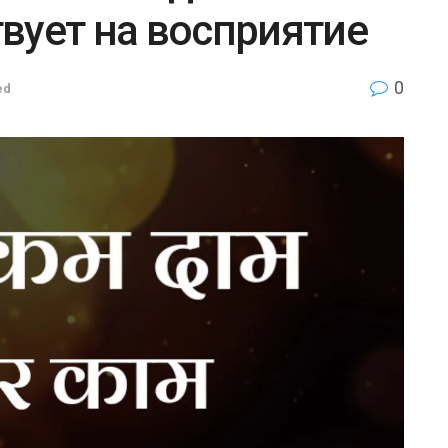
вует на восприятие
0
ed