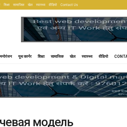
र
शिक्षा
सामाजिक
खेल
स्वास्थ्य
वीडियो
Contact Us
मनोरंजन
यूथ कार्नर
शिक्षा
सामाजिक
खेल
स्वास्थ्य
वीडियो
CONTA
чевая модель