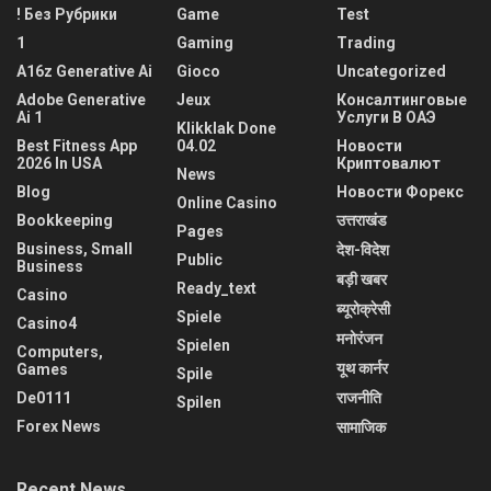
! Без Рубрики
Game
Test
1
Gaming
Trading
A16z Generative Ai
Gioco
Uncategorized
Adobe Generative
Jeux
Консалтинговые
Ai 1
Услуги В ОАЭ
Klikklak Done
Best Fitness App
04.02
Новости
2026 In USA
Криптовалют
News
Blog
Новости Форекс
Online Casino
Bookkeeping
उत्तराखंड
Pages
Business, Small
देश-विदेश
Public
Business
बड़ी खबर
Ready_text
Casino
ब्यूरोक्रेसी
Spiele
Casino4
मनोरंजन
Spielen
Computers,
यूथ कार्नर
Games
Spile
De0111
राजनीति
Spilen
Forex News
सामाजिक
Recent News