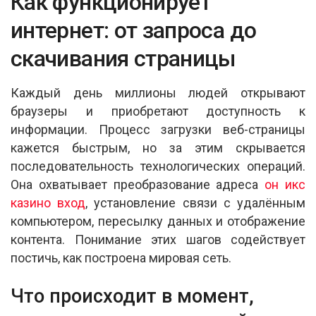
Как функционирует
at
ce
ail
ar
s
b
e
интернет: от запроса до
A
o
скачивания страницы
p
o
p
k
Каждый день миллионы людей открывают
браузеры и приобретают доступность к
информации. Процесс загрузки веб-страницы
кажется быстрым, но за этим скрывается
последовательность технологических операций.
Она охватывает преобразование адреса
он икс
казино вход
, установление связи с удалённым
компьютером, пересылку данных и отображение
контента. Понимание этих шагов содействует
постичь, как построена мировая сеть.
Что происходит в момент,