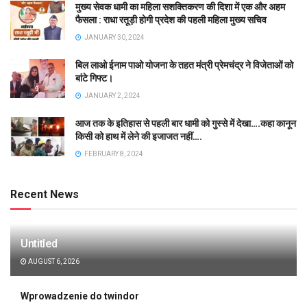
मुख्य सेवक धामी का महिला सशक्तिकरण की दिशा में एक और अहम
फैसला : राधा रतूड़ी होगी प्रदेश की पहली महिला मुख्य सचिव
JANUARY 30, 2024
बिल लाओ ईनाम पाओ योजना के तहत मंत्री प्रेमचंद्र ने विजेताओं को
बांटे गिफ्ट।
JANUARY 2, 2024
आज तक के इतिहास से पहली बार धामी को गुस्से में देखा….कहा कानून
किसी को हाथ में लेने की इजाजत नहीं….
FEBRUARY 8, 2024
Recent News
Untitled
AUGUST 6, 2026
Wprowadzenie do twindor