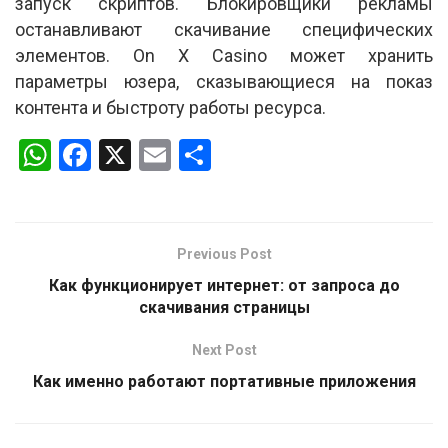
запуск скриптов. Блокировщики рекламы
останавливают скачивание специфических
элементов. On X Casino может хранить
параметры юзера, сказывающиеся на показ
контента и быстроту работы ресурса.
W
F
X
E
S
h
a
m
h
at
ce
ail
ar
s
b
e
Previous Post
A
o
Как функционирует интернет: от запроса до
p
o
скачивания страницы
p
k
Next Post
Как именно работают портативные приложения