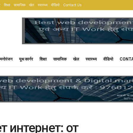
र
शिक्षा
सामाजिक
खेल
स्वास्थ्य
वीडियो
Contact Us
मनोरंजन
यूथ कार्नर
शिक्षा
सामाजिक
खेल
स्वास्थ्य
वीडियो
CONTA
 интернет: от