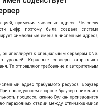
 имён содействует
ервер
цией, применяя числовые адреса. Человеку
ости цифр, поэтому была создана система
мирует символьные имена в численные адреса,
, он апеллирует к специальным серверам DNS.
ко уровней. Корневые серверы отправляют
вня. Те отправляют требование к авторитетным
исленный адрес требуемого ресурса. Браузер
. При последующем запросе браузер применяет
льность процесса. казино Вулкан производится
тво переходных стадий между отличающимися