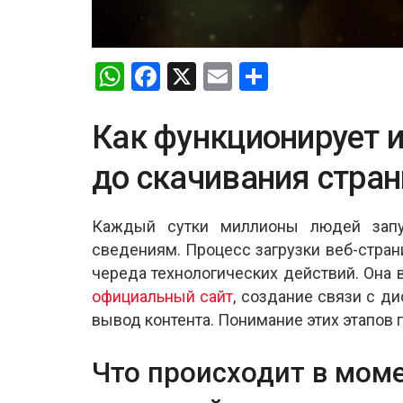
W
F
X
E
S
h
a
m
h
at
ce
ail
ar
Как функционирует и
s
b
e
до скачивания стра
A
o
p
o
Каждый сутки миллионы людей запу
p
k
сведениям. Процесс загрузки веб-стран
череда технологических действий. Она
официальный сайт
, создание связи с д
вывод контента. Понимание этих этапов п
Что происходит в моме