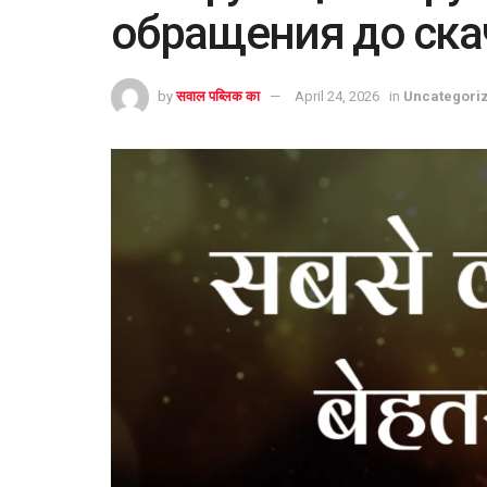
обращения до ск
by
सवाल पब्लिक का
April 24, 2026
in
Uncategori