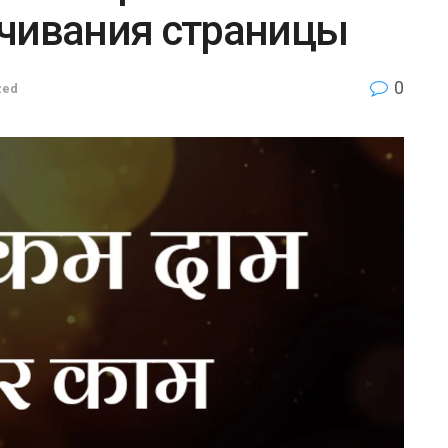
ачивания страницы
0
zed