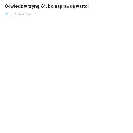
Odwiedź witrynę K4, bo naprawdę warto!
JULY 24, 2026