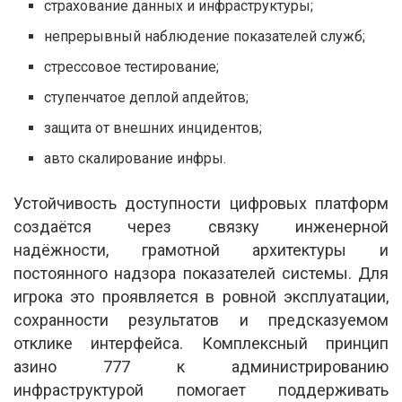
страхование данных и инфраструктуры;
непрерывный наблюдение показателей служб;
стрессовое тестирование;
ступенчатое деплой апдейтов;
защита от внешних инцидентов;
авто скалирование инфры.
Устойчивость доступности цифровых платформ
создаётся через связку инженерной
надёжности, грамотной архитектуры и
постоянного надзора показателей системы. Для
игрока это проявляется в ровной эксплуатации,
сохранности результатов и предсказуемом
отклике интерфейса. Комплексный принцип
азино 777 к администрированию
инфраструктурой помогает поддерживать