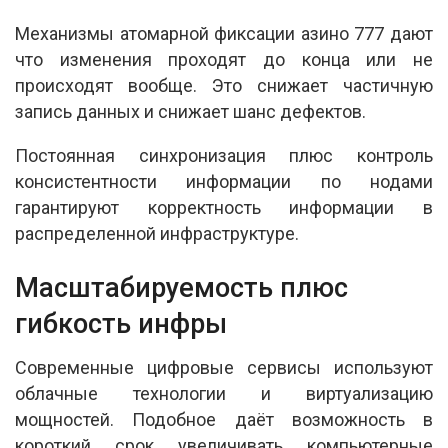
Механизмы атомарной фиксации азино 777 дают
что изменения проходят до конца или не
происходят вообще. Это снижает частичную
запись данных и снижает шанс дефектов.
Постоянная синхронизация плюс контроль
консистентности информации по нодами
гарантируют корректность информации в
распределенной инфраструктуре.
Масштабируемость плюс
гибкость инфры
Современные цифровые сервисы используют
облачные технологии и виртуализацию
мощностей. Подобное даёт возможность в
короткий срок увеличивать компьютерные