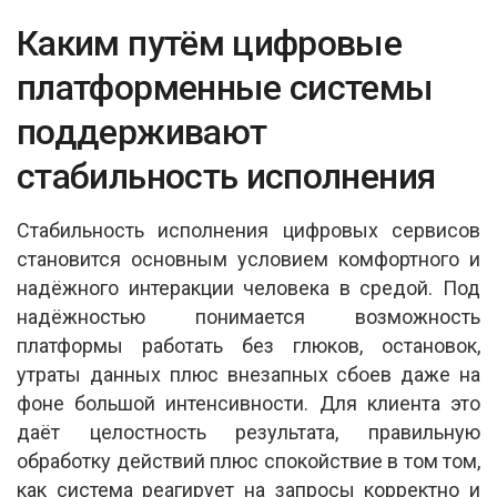
h
a
m
h
Каким путём цифровые
at
ce
ail
ar
s
b
e
платформенные системы
A
o
поддерживают
p
o
стабильность исполнения
p
k
Стабильность исполнения цифровых сервисов
становится основным условием комфортного и
надёжного интеракции человека в средой. Под
надёжностью понимается возможность
платформы работать без глюков, остановок,
утраты данных плюс внезапных сбоев даже на
фоне большой интенсивности. Для клиента это
даёт целостность результата, правильную
обработку действий плюс спокойствие в том том,
как система реагирует на запросы корректно и