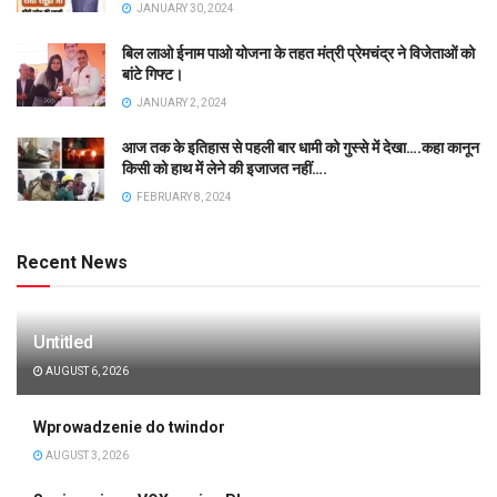
JANUARY 30, 2024
बिल लाओ ईनाम पाओ योजना के तहत मंत्री प्रेमचंद्र ने विजेताओं को
बांटे गिफ्ट।
JANUARY 2, 2024
आज तक के इतिहास से पहली बार धामी को गुस्से में देखा….कहा कानून
किसी को हाथ में लेने की इजाजत नहीं….
FEBRUARY 8, 2024
Recent News
Untitled
AUGUST 6, 2026
Wprowadzenie do twindor
AUGUST 3, 2026