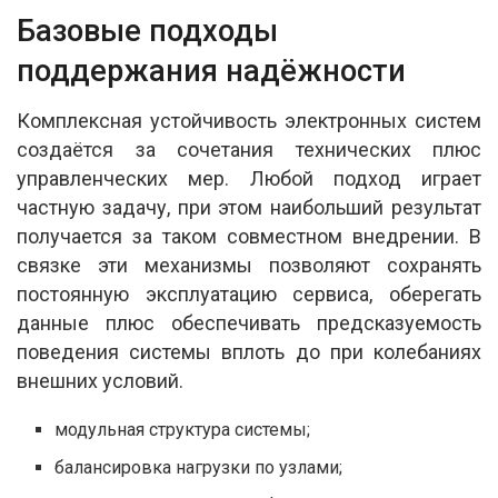
Базовые подходы
поддержания надёжности
Комплексная устойчивость электронных систем
создаётся за сочетания технических плюс
управленческих мер. Любой подход играет
частную задачу, при этом наибольший результат
получается за таком совместном внедрении. В
связке эти механизмы позволяют сохранять
постоянную эксплуатацию сервиса, оберегать
данные плюс обеспечивать предсказуемость
поведения системы вплоть до при колебаниях
внешних условий.
модульная структура системы;
балансировка нагрузки по узлами;