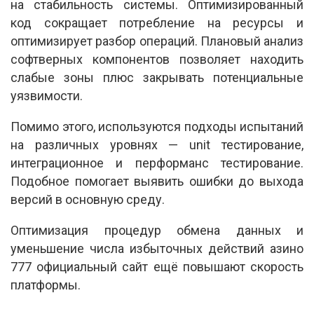
на стабильность системы. Оптимизированный
код сокращает потребление на ресурсы и
оптимизирует разбор операций. Плановый анализ
софтверных компонентов позволяет находить
слабые зоны плюс закрывать потенциальные
уязвимости.
Помимо этого, используются подходы испытаний
на различных уровнях — unit тестирование,
интеграционное и перформанс тестирование.
Подобное помогает выявить ошибки до выхода
версий в основную среду.
Оптимизация процедур обмена данных и
уменьшение числа избыточных действий азино
777 официальный сайт ещё повышают скорость
платформы.