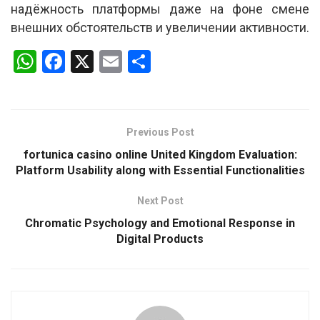
надёжность платформы даже на фоне смене
внешних обстоятельств и увеличении активности.
W
F
X
E
S
h
a
m
h
at
ce
ail
ar
s
b
e
Previous Post
A
o
fortunica casino online United Kingdom Evaluation:
p
o
Platform Usability along with Essential Functionalities
p
k
Next Post
Chromatic Psychology and Emotional Response in
Digital Products