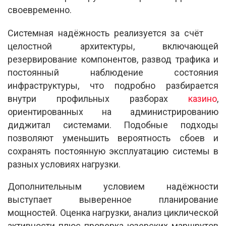
своевременно.
Системная надёжность реализуется за счёт
целостной архитектуры, включающей
резервирование компонентов, развод трафика и
постоянный наблюдение состояния
инфраструктуры, что подробно разбирается
внутри профильных разборах
казино
,
ориентированных на администрированию
диджитал системами. Подобные подходы
позволяют уменьшить вероятность сбоев и
сохранять постоянную эксплуатацию системы в
разных условиях нагрузки.
Дополнительным условием надёжности
выступает выверенное планирование
мощностей. Оценка нагрузки, анализ циклической
активности плюс проверка юзерских маршрутов