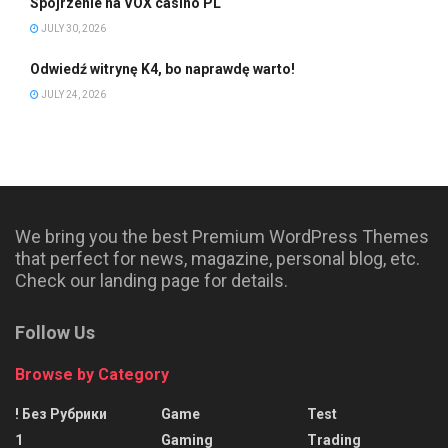
Spojrzenie na VOX casino PL
JULY 30, 2026
Odwiedź witrynę K4, bo naprawdę warto!
JULY 24, 2026
We bring you the best Premium WordPress Themes
that perfect for news, magazine, personal blog, etc.
Check our landing page for details.
Follow Us
Browse by Category
! Без Рубрики
Game
Test
1
Gaming
Trading