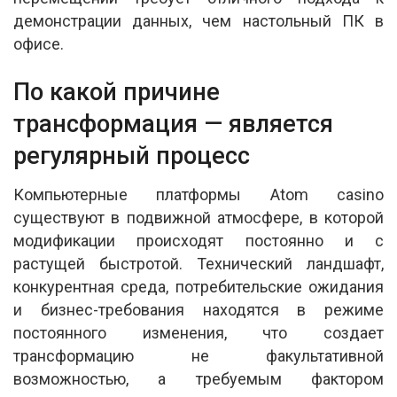
демонстрации данных, чем настольный ПК в
офисе.
По какой причине
трансформация — является
регулярный процесс
Компьютерные платформы Atom casino
существуют в подвижной атмосфере, в которой
модификации происходят постоянно и с
растущей быстротой. Технический ландшафт,
конкурентная среда, потребительские ожидания
и бизнес-требования находятся в режиме
постоянного изменения, что создает
трансформацию не факультативной
возможностью, а требуемым фактором