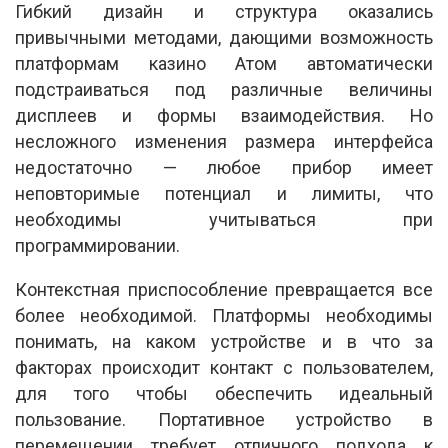
Гибкий дизайн и структура оказались
привычными методами, дающими возможность
платформам казино Атом автоматически
подстраиваться под различные величины
дисплеев и формы взаимодействия. Но
несложного изменения размера интерфейса
недостаточно — любое прибор имеет
неповторимые потенциал и лимиты, что
необходимы учитываться при
программировании.
Контекстная приспособление превращается все
более необходимой. Платформы необходимы
понимать, на каком устройстве и в что за
факторах происходит контакт с пользователем,
для того чтобы обеспечить идеальный
пользование. Портативное устройство в
перемещении требует отличного подхода к