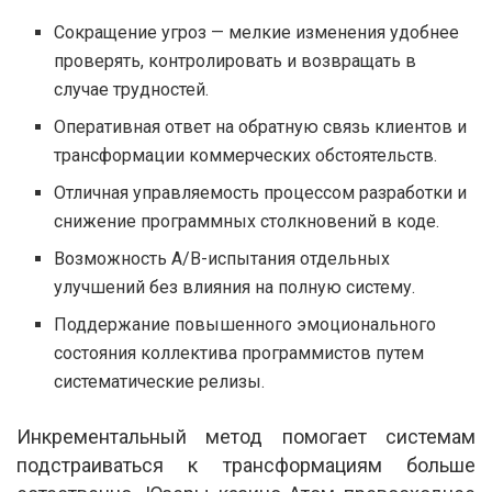
Сокращение угроз — мелкие изменения удобнее
проверять, контролировать и возвращать в
случае трудностей.
Оперативная ответ на обратную связь клиентов и
трансформации коммерческих обстоятельств.
Отличная управляемость процессом разработки и
снижение программных столкновений в коде.
Возможность A/B-испытания отдельных
улучшений без влияния на полную систему.
Поддержание повышенного эмоционального
состояния коллектива программистов путем
систематические релизы.
Инкрементальный метод помогает системам
подстраиваться к трансформациям больше