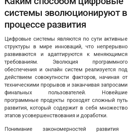
Каким способом цифровые
at
ce
ail
ar
s
b
e
системы эволюционируют в
A
o
процессе развития
p
o
p
k
Цифровые системы являются по сути активные
структуры в мире инноваций, что непрерывно
развиваются и адаптируются к меняющимся
требованиям. Эволюция программного
обеспечения и онлайн систем реализуется под
действием совокупности факторов, начиная от
техническими прорывов и заканчивая запросами
финальных пользователей. Новейшие
программные продукты проходят сложный путь
развития, который содержит в себя множество
этапов усовершенствования и доработки.
Понимание закономерностей развития