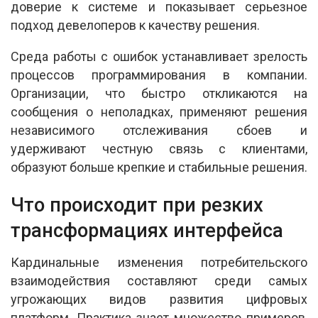
доверие к системе и показывает серьезное
подход девелоперов к качеству решения.
Среда работы с ошибок устанавливает зрелость
процессов программирования в компании.
Организации, что быстро откликаются на
сообщения о неполадках, применяют решения
независимого отслеживания сбоев и
удерживают честную связь с клиентами,
образуют больше крепкие и стабильные решения.
Что происходит при резких
трансформациях интерфейса
Кардинальные изменения потребительского
взаимодействия составляют среди самых
угрожающих видов развития цифровых
платформ. Практика знает множество примеров,