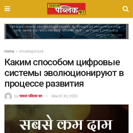
Home
Uncategorized
Каким способом цифровые
системы эволюционируют в
процессе развития
by
सवाल पब्लिक का
March 30, 2026