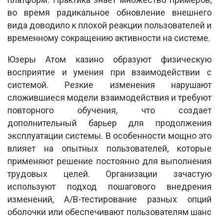
во время радикальное обновление внешнего
вида доводило к плохой реакции пользователей и
временному сокращению активности на системе.
Юзеры Атом казино образуют физическую
восприятие и умения при взаимодействии с
системой. Резкие изменения нарушают
сложившиеся модели взаимодействия и требуют
повторного обучения, что создает
дополнительный барьер для продолжения
эксплуатации системы. В особенности мощно это
влияет на опытных пользователей, которые
применяют решение постоянно для выполнения
трудовых целей. Организации зачастую
используют подход пошагового внедрения
изменений, A/B-тестирование разных опций
оболочки или обеспечивают пользователям шанс