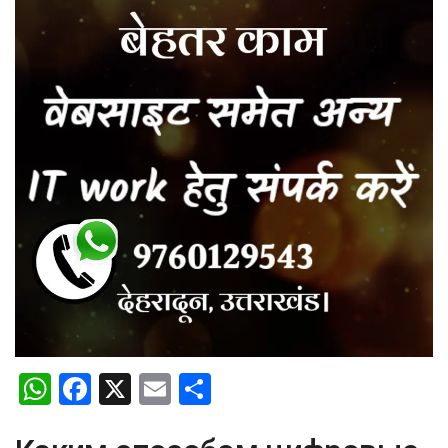
W
F
X
E
S
h
a
m
h