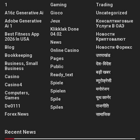
1
Gaming
Trading
A16z Generative Ai
Gioco
Uncategorized
Adobe Generative
Jeux
Консалтинговые
Ai 1
Услуги В ОАЭ
Klikklak Done
Best Fitness App
04.02
Новости
2026 In USA
Криптовалют
News
Blog
Новости Форекс
Online Casino
Bookkeeping
उत्तराखंड
Pages
Business, Small
देश-विदेश
Public
Business
बड़ी खबर
Ready_text
Casino
ब्यूरोक्रेसी
Spiele
Casino4
मनोरंजन
Spielen
Computers,
यूथ कार्नर
Games
Spile
De0111
राजनीति
Spilen
Forex News
सामाजिक
Recent News