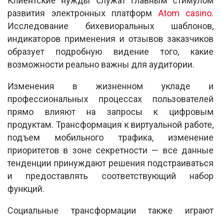
Клиентские нужды служат главным стимулом
развития электронных платформ
Atom casino
.
Исследование бихевиоральных шаблонов,
индикаторов применения и отзывов заказчиков
образует подробную видение того, какие
возможности реально важны для аудитории.
Изменения в жизненном укладе и
профессиональных процессах пользователей
прямо влияют на запросы к цифровым
продуктам. Трансформация к виртуальной работе,
подъем мобильного трафика, изменение
приоритетов в зоне секретности — все данные
тенденции принуждают решения подстраиваться
и предоставлять соответствующий набор
функций.
Социальные трансформации также играют