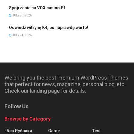
Spojrzenie na VOX casino PL
JULY 30, 2026
Odwiedź witrynę K4, bo naprawdę warto!
JULY 24, 2026
We bring you the best Premium WordPress Themes
that perfect for news, magazine, personal blog, etc.
Check our landing page for details.
Follow Us
Browse by Category
! Без Рубрики
Game
Test