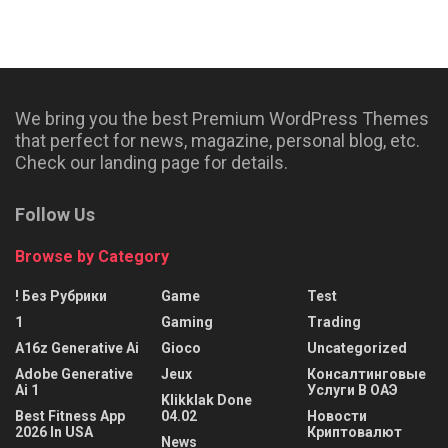
We bring you the best Premium WordPress Themes
that perfect for news, magazine, personal blog, etc.
Check our landing page for details.
Follow Us
Browse by Category
! Без Рубрики
Game
Test
1
Gaming
Trading
A16z Generative Ai
Gioco
Uncategorized
Adobe Generative
Jeux
Консалтинговые
Ai 1
Услуги В ОАЭ
Klikklak Done
Best Fitness App
04.02
Новости
2026 In USA
Криптовалют
News