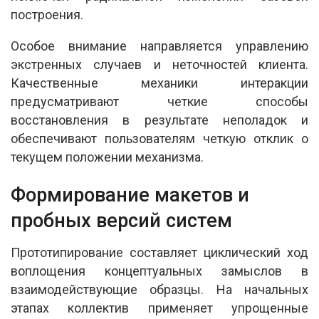
построения.
Особое внимание направляется управлению
экстренных случаев и неточностей клиента.
Качественные механики интеракции
предусматривают четкие способы
восстановления в результате неполадок и
обеспечивают пользователям четкую отклик о
текущем положении механизма.
Формирование макетов и
пробных версий систем
Прототипирование составляет циклический ход
воплощения концептуальных замыслов в
взаимодействующие образцы. На начальных
этапах коллектив применяет упрощенные