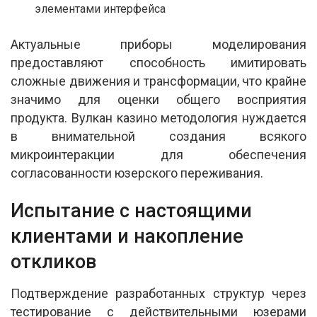
элементами интерфейса
Актуальные приборы моделирования
предоставляют способность имитировать
сложные движения и трансформации, что крайне
значимо для оценки общего восприятия
продукта. Вулкан казино методология нуждается
в внимательной создания всякого
микроинтеракции для обеспечения
согласованности юзерского переживания.
Испытание с настоящими
клиентами и накопление
откликов
Подтверждение разработанных структур через
тестирование с действительными юзерами