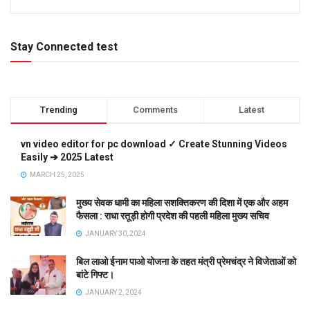
Stay Connected test
Trending
Comments
Latest
vn video editor for pc download ✓ Create Stunning Videos
Easily ➔ 2025 Latest
MARCH 25, 2025
मुख्य सेवक धामी का महिला सशक्तिकरण की दिशा में एक और अहम
फैसला : राधा रतूड़ी होगी प्रदेश की पहली महिला मुख्य सचिव
JANUARY 30, 2024
बिल लाओ ईनाम पाओ योजना के तहत मंत्री प्रेमचंद्र ने विजेताओं को
बांटे गिफ्ट।
JANUARY 2, 2024