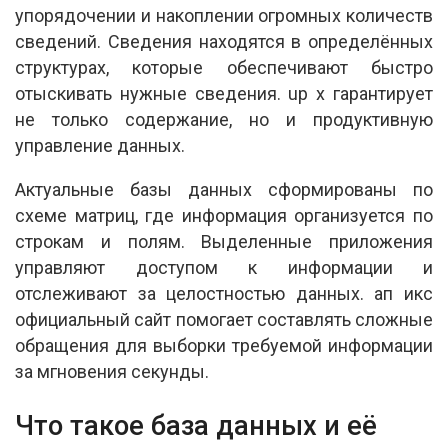
упорядочении и накоплении огромных количеств
сведений. Сведения находятся в определённых
структурах, которые обеспечивают быстро
отыскивать нужные сведения. up x гарантирует
не только содержание, но и продуктивную
управление данных.
Актуальные базы данных сформированы по
схеме матриц, где информация организуется по
строкам и полям. Выделенные приложения
управляют доступом к информации и
отслеживают за целостностью данных. ап икс
официальный сайт помогает составлять сложные
обращения для выборки требуемой информации
за мгновения секунды.
Что такое база данных и её