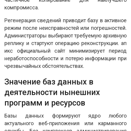
компромисса.
Регенерация сведений приводит базу в активное
режим после неисправностей или погрешностей.
Администраторы выбирают требуемую архивную
реплику и стартуют операцию реконструкции. ап
икс официальный сайт минимизирует период
неработоспособности и потерю информации при
чрезвычайных обстоятельствах.
Значение баз данных в
деятельности нынешних
программ и ресурсов
Базы данных формируют ядро любого
актуального веб-приложения или карманного
службы. Без комплексов администрирования