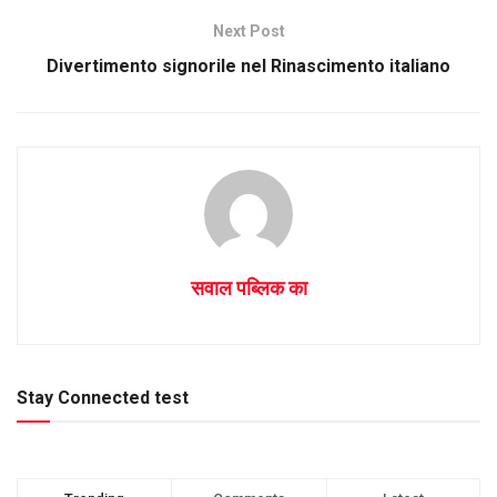
p
o
Next Post
p
k
Divertimento signorile nel Rinascimento italiano
सवाल पब्लिक का
Stay Connected test