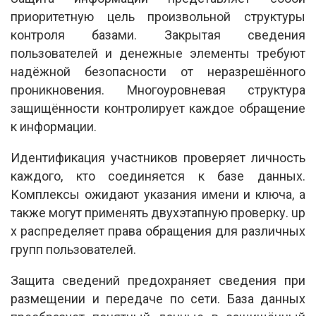
приоритетную цель произвольной структуры
контроля базами. Закрытая сведения
пользователей и денежные элементы требуют
надёжной безопасности от неразрешённого
проникновения. Многоуровневая структура
защищённости контролирует каждое обращение
к информации.
Идентификация участников проверяет личность
каждого, кто соединяется к базе данных.
Комплексы ожидают указания имени и ключа, а
также могут применять двухэтапную проверку. up
x распределяет права обращения для различных
групп пользователей.
Защита сведений предохраняет сведения при
размещении и передаче по сети. База данных