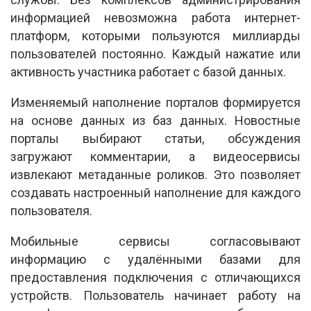
информацией невозможна работа интернет-
платформ, которыми пользуются миллиарды
пользователей постоянно. Каждый нажатие или
активность участника работает с базой данных.
Изменяемый наполнение порталов формируется
на основе данных из баз данных. Новостные
порталы выбирают статьи, обсуждения
загружают комментарии, а видеосервисы
извлекают метаданные роликов. Это позволяет
создавать настроенный наполнение для каждого
пользователя.
Мобильные сервисы согласовывают
информацию с удалёнными базами для
предоставления подключения с отличающихся
устройств. Пользователь начинает работу на