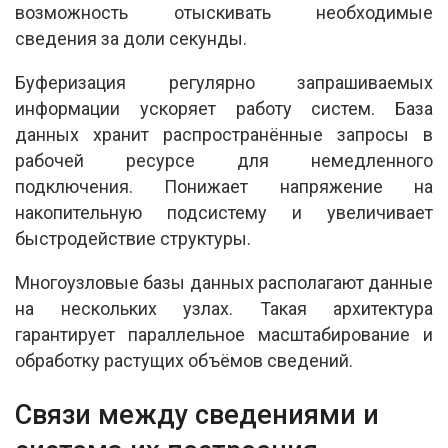
возможность отыскивать необходимые
сведения за доли секунды.
Буферизация регулярно запрашиваемых
информации ускоряет работу систем. База
данных хранит распространённые запросы в
рабочей ресурсе для немедленного
подключения. Понижает напряжение на
накопительную подсистему и увеличивает
быстродействие структуры.
Многоузловые базы данных располагают данные
на нескольких узлах. Такая архитектура
гарантирует параллельное масштабирование и
обработку растущих объёмов сведений.
Связи между сведениями и