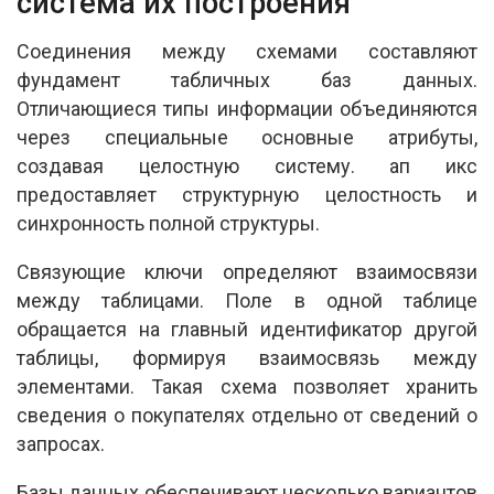
система их построения
Соединения между схемами составляют
фундамент табличных баз данных.
Отличающиеся типы информации объединяются
через специальные основные атрибуты,
создавая целостную систему. ап икс
предоставляет структурную целостность и
синхронность полной структуры.
Связующие ключи определяют взаимосвязи
между таблицами. Поле в одной таблице
обращается на главный идентификатор другой
таблицы, формируя взаимосвязь между
элементами. Такая схема позволяет хранить
сведения о покупателях отдельно от сведений о
запросах.
Базы данных обеспечивают несколько вариантов