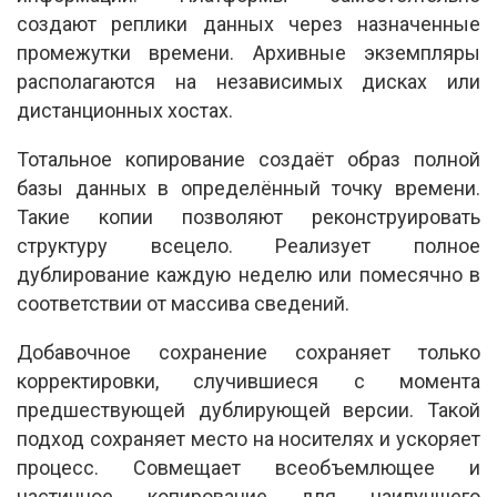
создают реплики данных через назначенные
промежутки времени. Архивные экземпляры
располагаются на независимых дисках или
дистанционных хостах.
Тотальное копирование создаёт образ полной
базы данных в определённый точку времени.
Такие копии позволяют реконструировать
структуру всецело. Реализует полное
дублирование каждую неделю или помесячно в
соответствии от массива сведений.
Добавочное сохранение сохраняет только
корректировки, случившиеся с момента
предшествующей дублирующей версии. Такой
подход сохраняет место на носителях и ускоряет
процесс. Совмещает всеобъемлющее и
частичное копирование для наилучшего