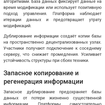
алгоритмами. База данных фиксирует данные на
время модификации или использует позитивную
подход управления. Платформа наблюдает
итерации данных и предотвращает утрату
модификаций.
Дублирование информации создаёт копии базы
на пространственно децентрализованных узлах.
Участники получают подключение к соседнему
серверу, что снижает промедления. Усиливает
устойчивость структуры при сбоях техники.
Запасное копирование и
регенерация информации
Запасное дублирование предохраняет базы
данных от потери жизненно существенной
информации. Платформы самостоятельно