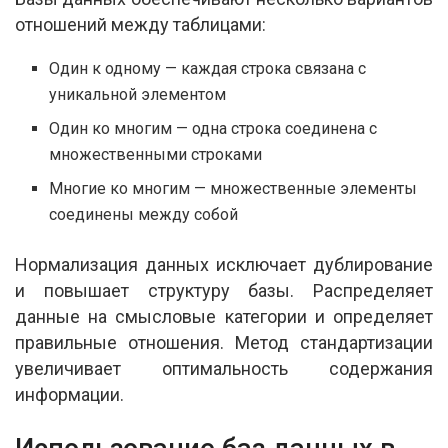
отношений между таблицами:
Один к одному — каждая строка связана с
уникальной элементом
Один ко многим — одна строка соединена с
множественными строками
Многие ко многим — множественные элементы
соединены между собой
Нормализация данных исключает дублирование
и повышает структуру базы. Распределяет
данные на смысловые категории и определяет
правильные отношения. Метод стандартизации
увеличивает оптимальность содержания
информации.