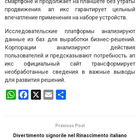
смартфоне и продолжает на планшете без утраты
продвижения. ап икс гарантирует цельный
впечатление применения на наборе устройств.
Исследовательские платформы анализируют
данные из баз для выработки бизнес-решений.
Корпорации анализируют действия
пользователей и предсказывают потребность. ап
икс официальный сайт трансформирует
необработанные сведения в важные выводы
для развития решений.
W
F
X
E
S
h
a
m
h
at
ce
ail
ar
s
b
e
Previous Post
A
o
Divertimento signorile nel Rinascimento italiano