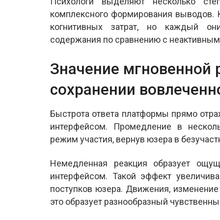
Психологи выделяют несколько сте
комплексного формирования выводов. 
когнитивных затрат, но каждый он
содержания по сравнению с неактивны
Значение мгновенной 
сохранении вовлеченн
Быстрота ответа платформы прямо отра
интерфейсом. Промедление в нескол
режим участия, вернув юзера в безучас
Немедленная реакция образует ощу
интерфейсом. Такой эффект увеличив
поступков юзера. Движения, изменение
это образует разнообразный чувственный