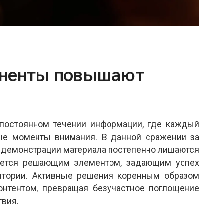
оненты повышают
 постоянном течении информации, где каждый
ые моменты внимания. В данной сражении за
 демонстрации материала постепенно лишаются
ется решающим элементом, задающим успех
дитории. Активные решения коренным образом
нтентом, превращая безучастное поглощение
твия.