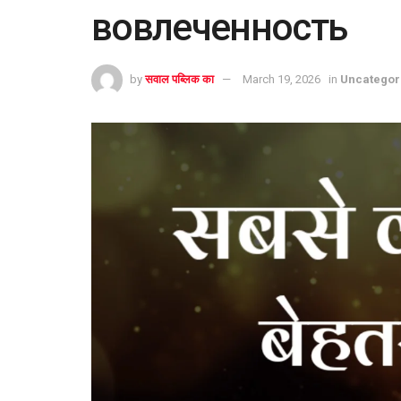
вовлеченность
by
सवाल पब्लिक का
March 19, 2026
in
Uncategor