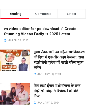
Trending
Comments
Latest
vn video editor for pc download ✓ Create
Stunning Videos Easily ➔ 2025 Latest
MARCH 25, 2025
मुख्य सेवक धामी का महिला सशक्तिकरण
की दिशा में एक और अहम फैसला : राधा
रतूड़ी होगी प्रदेश की पहली महिला मुख्य
सचिव
JANUARY 30, 2024
बिल लाओ ईनाम पाओ योजना के तहत
मंत्री प्रेमचंद्र ने विजेताओं को बांटे
गिफ्ट।
JANUARY 2, 2024