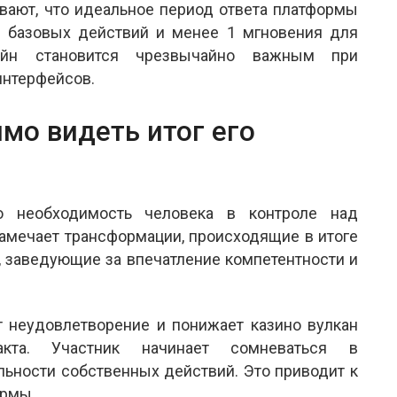
вают, что идеальное период ответа платформы
 базовых действий и менее 1 мгновения для
айн становится чрезвычайно важным при
интерфейсов.
мо видеть итог его
ю необходимость человека в контроле над
амечает трансформации, происходящие в итоге
, заведующие за впечатление компетентности и
т неудовлетворение и понижает казино вулкан
акта. Участник начинает сомневаться в
льности собственных действий. Это приводит к
ормы.