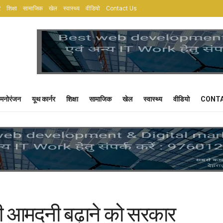
र
शिक्षा
सामाजिक
खेल
स्वास्थ्य
वीडियो
Contact Us
मनोरंजन
यूथ कार्नर
शिक्षा
सामाजिक
खेल
स्वास्थ्य
वीडियो
CONTA
की आमदनी बढ़ाने को सरकार