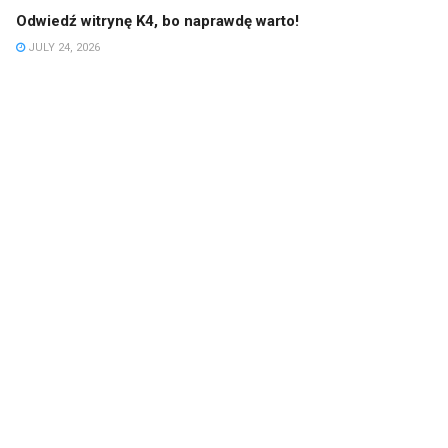
Odwiedź witrynę K4, bo naprawdę warto!
JULY 24, 2026