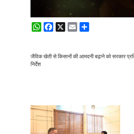
W
F
X
E
S
h
a
m
h
at
ce
ail
ar
s
b
e
जैविक खेती से किसानों की आमदनी बढ़ाने को सरकार प्रतिब
A
o
निर्देश
p
o
p
k