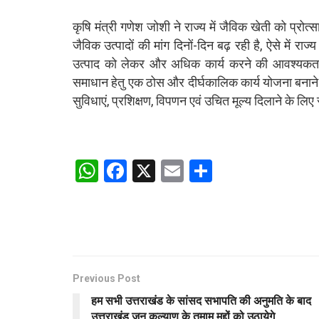
कृषि मंत्री गणेश जोशी ने राज्य में जैविक खेती को प्रो
जैविक उत्पादों की मांग दिनों-दिन बढ़ रही है, ऐसे में र
उत्पाद को लेकर और अधिक कार्य करने की आवश्यकता ह
समाधान हेतु एक ठोस और दीर्घकालिक कार्य योजना बनाने क
सुविधाएं, प्रशिक्षण, विपणन एवं उचित मूल्य दिलाने के ल
W
F
X
E
S
h
a
m
h
at
ce
ail
ar
s
b
e
A
o
p
o
Previous Post
हम सभी उत्तराखंड के सांसद सभापति की अनुमति के बाद
p
k
उत्तराखंड जन कल्याण के तमाम मुद्दों को उठायेगे