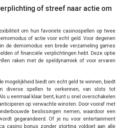
rplichting of streef naar actie om
lexibiliteit om hun favoriete casinospellen op twee
demomodus of actie voor echt geld. Voor degenen
 je in de demomodus een brede verzameling games
elden of financiële verplichtingen hebt. Deze optie
willen raken met de speldynamiek of voor ervaren
 mogelijkheid biedt om echt geld te winnen, biedt
m diverse spellen te verkennen, van slots tot
Als u eenmaal klaar bent, kunt u snel overschakelen
 anticiperen op verwachte winsten. Door vooraf met
onderbouwde beslissingen nemen, waardoor een
wordt gegarandeerd. Of je nu voor entertainment
ica casino bonus zonder storting voldoet aan alle