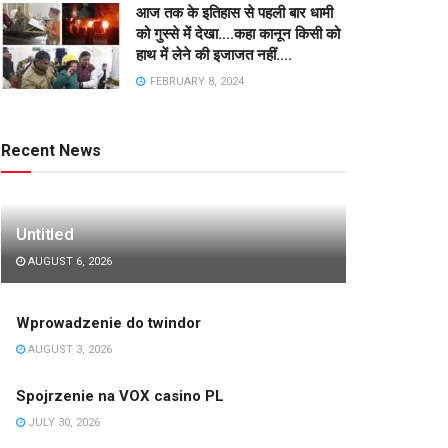
आज तक के इतिहास से पहली बार धामी
को गुस्से में देखा….कहा कानून किसी को
हाथ में लेने की इजाजत नहीं….
FEBRUARY 8, 2024
Recent News
Untitled
AUGUST 6, 2026
Wprowadzenie do twindor
AUGUST 3, 2026
Spojrzenie na VOX casino PL
JULY 30, 2026