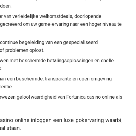
ldoen.
er van verleidelijke welkomstdeals, doorlopende
n gecreëerd om uw game-ervaring naar een hoger niveau te
t continue begeleiding van een gespecialiseerd
 of problemen oplost.
rouwen met beschermde betalingsoplossingen en snelle
s.
 aan een beschermde, transparante en open omgeving
entie.
ewezen geloofwaardigheid van Fortunica casino online als
asino online inloggen een luxe gokervaring waarbij
aal staan.