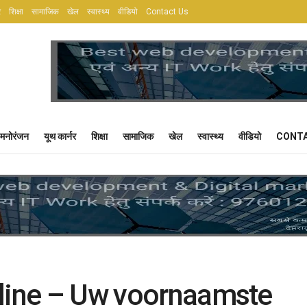
र
शिक्षा
सामाजिक
खेल
स्वास्थ्य
वीडियो
Contact Us
मनोरंजन
यूथ कार्नर
शिक्षा
सामाजिक
खेल
स्वास्थ्य
वीडियो
CONTA
nline – Uw voornaamste