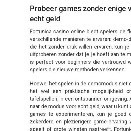
Probeer games zonder enige ve
echt geld
Fortunica casino online biedt spelers de f
verschillende manieren te ervaren: demo-
die het zonder druk willen ervaren, kun
uitproberen zonder dat je je hoeft aan te m
is perfect voor beginners die vertrouwd 
spelers die nieuwe methoden verkennen.
Hoewel het spelen in de demomodus niet de
het wel een praktische mogelijkheid o
tafelspellen, in een ontspannen omgeving. 
naar de modus voor echt geld, waar u kunt
games te experimenteren, kun je goed 
zekerdere en plezierigere game-ervaring 
speelt of grote winsten nastreeft, Fortun