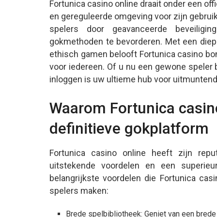
Fortunica casino online draait onder een offi
en gereguleerde omgeving voor zijn gebruike
spelers door geavanceerde beveiligi
gokmethoden te bevorderen. Met een diepe 
ethisch gamen belooft Fortunica casino bon
voor iedereen. Of u nu een gewone speler b
inloggen is uw ultieme hub voor uitmunten
Waarom Fortunica casino 
definitieve gokplatform
Fortunica casino online heeft zijn repu
uitstekende voordelen en een superieur
belangrijkste voordelen die Fortunica cas
spelers maken:
Brede spelbibliotheek: Geniet van een brede 