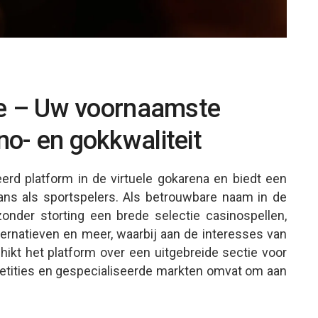
ne – Uw voornaamste
o- en gokkwaliteit
rd platform in de virtuele gokarena en biedt een
fans als sportspelers. Als betrouwbare naam in de
onder storting een brede selectie casinospellen,
alternatieven en meer, waarbij aan de interesses van
hikt het platform over een uitgebreide sectie voor
tities en gespecialiseerde markten omvat om aan