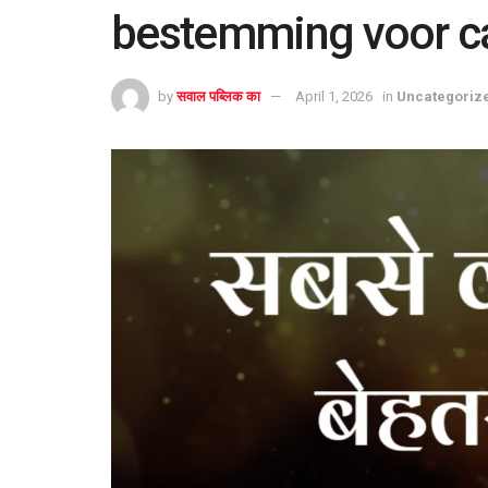
bestemming voor ca
by
सवाल पब्लिक का
April 1, 2026
in
Uncategoriz