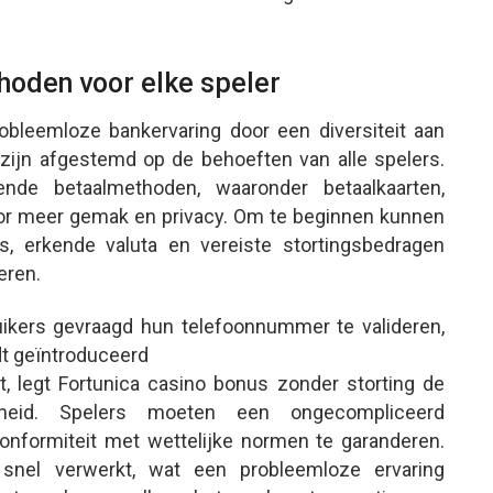
thoden voor elke speler
obleemloze bankervaring door een diversiteit aan
zijn afgestemd op de behoeften van alle spelers.
ende betaalmethoden, waaronder betaalkaarten,
voor meer gemak en privacy. Om te beginnen kunnen
s, erkende valuta en vereiste stortingsbedragen
eren.
uikers gevraagd hun telefoonnummer te valideren,
t geïntroduceerd
ft, legt Fortunica casino bonus zonder storting de
gheid. Spelers moeten een ongecompliceerd
 conformiteit met wettelijke normen te garanderen.
snel verwerkt, wat een probleemloze ervaring