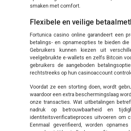
smaken met comfort.
Flexibele en veilige betaalme
Fortunica casino online garandeert een pr
betalings- en opnameopties te bieden die 
Gebruikers kunnen kiezen uit verschill
veelgebruikte e-wallets en zelfs Bitcoin 
gebruikers de aangeboden betalingsoptie
rechtstreeks op hun casinoaccount control
Voordat ze een storting doen, wordt gebr
waardoor een extra beschermingslaag word
onze transacties. Wat uitbetalingen betre
nadruk op betrouwbaarheid en tijdi
identiteitsverificatieproces uitvoeren om
Eenmaal geverifieerd, worden opnames 