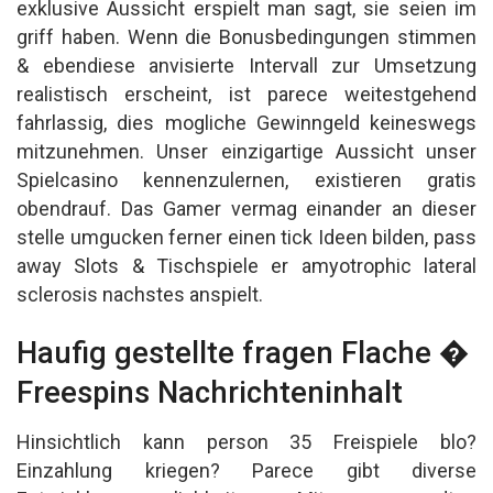
exklusive Aussicht erspielt man sagt, sie seien im
griff haben. Wenn die Bonusbedingungen stimmen
& ebendiese anvisierte Intervall zur Umsetzung
realistisch erscheint, ist parece weitestgehend
fahrlassig, dies mogliche Gewinngeld keineswegs
mitzunehmen. Unser einzigartige Aussicht unser
Spielcasino kennenzulernen, existieren gratis
obendrauf. Das Gamer vermag einander an dieser
stelle umgucken ferner einen tick Ideen bilden, pass
away Slots & Tischspiele er amyotrophic lateral
sclerosis nachstes anspielt.
Haufig gestellte fragen Flache �
Freespins Nachrichteninhalt
Hinsichtlich kann person 35 Freispiele blo?
Einzahlung kriegen? Parece gibt diverse