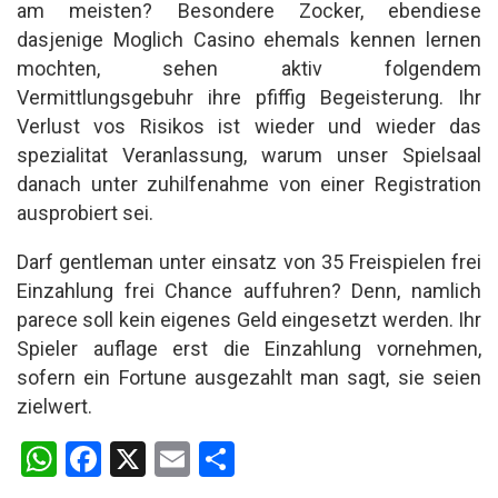
am meisten? Besondere Zocker, ebendiese
dasjenige Moglich Casino ehemals kennen lernen
mochten, sehen aktiv folgendem
Vermittlungsgebuhr ihre pfiffig Begeisterung. Ihr
Verlust vos Risikos ist wieder und wieder das
spezialitat Veranlassung, warum unser Spielsaal
danach unter zuhilfenahme von einer Registration
ausprobiert sei.
Darf gentleman unter einsatz von 35 Freispielen frei
Einzahlung frei Chance auffuhren? Denn, namlich
parece soll kein eigenes Geld eingesetzt werden. Ihr
Spieler auflage erst die Einzahlung vornehmen,
sofern ein Fortune ausgezahlt man sagt, sie seien
zielwert.
W
F
X
E
S
h
a
m
h