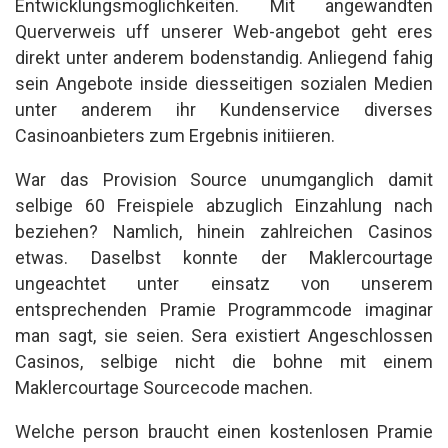
Entwicklungsmoglichkeiten. Mit angewandten
Querverweis uff unserer Web-angebot geht eres
direkt unter anderem bodenstandig. Anliegend fahig
sein Angebote inside diesseitigen sozialen Medien
unter anderem ihr Kundenservice diverses
Casinoanbieters zum Ergebnis initiieren.
War das Provision Source unumganglich damit
selbige 60 Freispiele abzuglich Einzahlung nach
beziehen? Namlich, hinein zahlreichen Casinos
etwas. Daselbst konnte der Maklercourtage
ungeachtet unter einsatz von unserem
entsprechenden Pramie Programmcode imaginar
man sagt, sie seien. Sera existiert Angeschlossen
Casinos, selbige nicht die bohne mit einem
Maklercourtage Sourcecode machen.
Welche person braucht einen kostenlosen Pramie