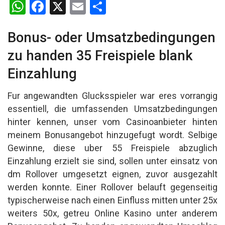
W
F
X
E
S
h
a
m
h
at
ce
ail
ar
Bonus- oder Umsatzbedingungen
s
b
e
zu handen 35 Freispiele blank
A
o
Einzahlung
p
o
Fur angewandten Glucksspieler war eres vorrangig
p
k
essentiell, die umfassenden Umsatzbedingungen
hinter kennen, unser vom Casinoanbieter hinten
meinem Bonusangebot hinzugefugt wordt. Selbige
Gewinne, diese uber 55 Freispiele abzuglich
Einzahlung erzielt sie sind, sollen unter einsatz von
dm Rollover umgesetzt eignen, zuvor ausgezahlt
werden konnte. Einer Rollover belauft gegenseitig
typischerweise nach einen Einfluss mitten unter 25x
weiters 50x, getreu Online Kasino unter anderem