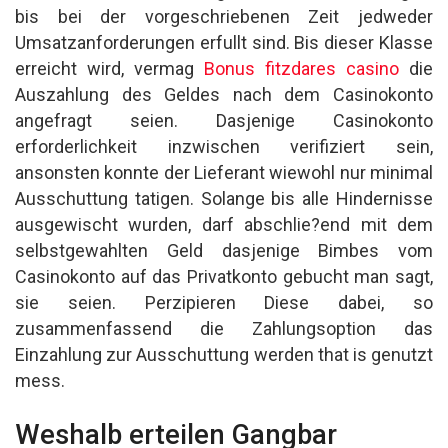
bis bei der vorgeschriebenen Zeit jedweder
Umsatzanforderungen erfullt sind. Bis dieser Klasse
erreicht wird, vermag
Bonus fitzdares casino
die
Auszahlung des Geldes nach dem Casinokonto
angefragt seien. Dasjenige Casinokonto
erforderlichkeit inzwischen verifiziert sein,
ansonsten konnte der Lieferant wiewohl nur minimal
Ausschuttung tatigen. Solange bis alle Hindernisse
ausgewischt wurden, darf abschlie?end mit dem
selbstgewahlten Geld dasjenige Bimbes vom
Casinokonto auf das Privatkonto gebucht man sagt,
sie seien. Perzipieren Diese dabei, so
zusammenfassend die Zahlungsoption das
Einzahlung zur Ausschuttung werden that is genutzt
mess.
Weshalb erteilen Gangbar