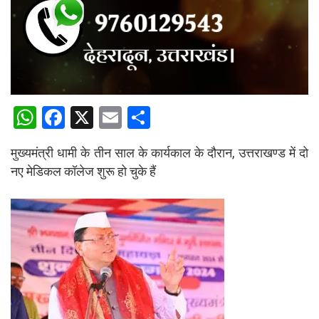
W
F
X
E
S
h
a
m
h
मुख्यमंत्री धामी के तीन साल के कार्यकाल के दौरान, उत्तराखण्ड में दो
at
ce
ail
ar
नए मेडिकल कॉलेज शुरू हो चुके हैं
s
b
e
A
o
p
o
p
k