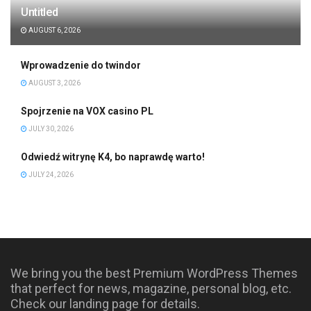
Untitled
AUGUST 6, 2026
Wprowadzenie do twindor
AUGUST 3, 2026
Spojrzenie na VOX casino PL
JULY 30, 2026
Odwiedź witrynę K4, bo naprawdę warto!
JULY 24, 2026
We bring you the best Premium WordPress Themes
that perfect for news, magazine, personal blog, etc.
Check our landing page for details.