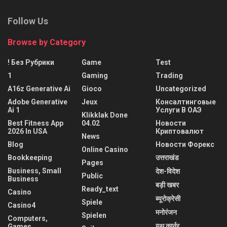
Follow Us
Browse by Category
! Без Рубрики
Game
Test
1
Gaming
Trading
A16z Generative Ai
Gioco
Uncategorized
Adobe Generative
Jeux
Консалтинговые
Ai 1
Услуги В ОАЭ
Klikklak Done
Best Fitness App
04.02
Новости
2026 In USA
Криптовалют
News
Blog
Новости Форекс
Online Casino
Bookkeeping
उत्तराखंड
Pages
Business, Small
देश-विदेश
Public
Business
बड़ी खबर
Ready_text
Casino
ब्यूरोक्रेसी
Spiele
Casino4
मनोरंजन
Spielen
Computers,
यूथ कार्नर
Games