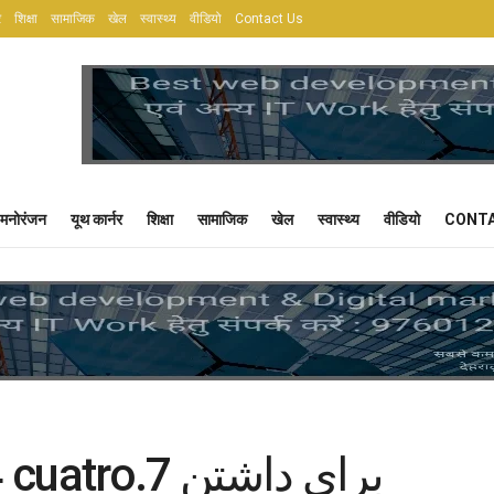
र
शिक्षा
सामाजिक
खेल
स्वास्थ्य
वीडियो
Contact Us
मनोरंजन
यूथ कार्नर
शिक्षा
सामाजिक
खेल
स्वास्थ्य
वीडियो
CONTA