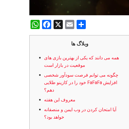
W
F
X
E
S
h
a
m
h
at
ce
ail
ar
وبلاگ ها
s
b
e
همه می دانند که یکی از بهترین بازی های
A
o
موقعیت در بازار است
p
o
چگونه می توانم فرصت سودآور شخصی
p
k
خود را در کازینو طلایی FaFaFa افزایش
دهم؟
معروف این هفته
آیا امتحان کردن در وب ایمن و منصفانه
خواهد بود؟