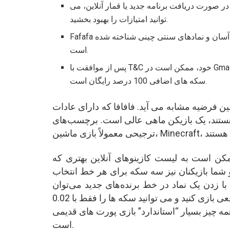
ر صورت دریافت برنامه جدید یا قمار آنلاین، می
توانید امتیازات را بهبود بخشید.
Fafafa یک بازی اسلات آنلاین شناخته شده است که به دلیل گیم پلی آسان و نمادهای سنتی چینی شناخته شده
است.
پس از موافقت با T&C خود، ممکن است در Gmail ثبت نام کنید در غیر این صورت Myspace و FaFaFa دارای
سکه های اضافی 100 درصد رایگان است.
ین فرضیه مشابه می آید. فافافا که دارای عادات
 هستند، یک بازیکن ماهی عالی است. برچسب‌های
 است به لیست کازینوهای آنلاین بهتری که FaFaFa 2 یا سایر بازی‌های قمار معادل آن را دارند،
قط با 0.01 شروع می‌شوند و شما بازیکنان نیز سه سکه برای هر خط انتخاب
با زدن یک نماد در خط برنده‌های جدید می‌توان
سود به دست آورد. شما ممکن است بازی ها را با دلار واقعی بازی کنید و می توانید سکه ها را فقط با 0.02
مه چیز بسیار “استاندارد” بازی پورت های قدیمی
است.