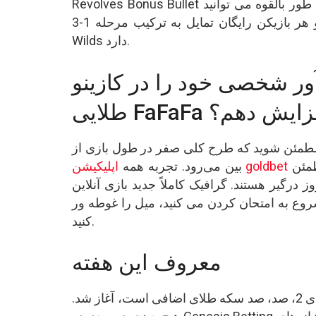
Revolves Bonus Bullet و بازی ویدیویی پایه. از به دست آوردن چهار پراکنده، به طور بالقوه می توانید
پنجاه چرخش را به صورت یکباره ایمن کنید، و هر بازیکن رایگان تمایل به ترکیب مرحله 1-3 Golden
Wilds دارد.
ر شخصی خود را در کازینو
ی FaFaFa افزایش دهم؟
 مطمئن شوید که طرح کلی صفر در طول بازی از
مئن
بین می‌رود. تجربه همه
یر هستند. گرافیک کاملاً جدید بازی آنلاین FaFaFa
ع به امتحان کردن می کنید، میل را غوطه ور
کنید.
معروف این هفته
در آینده نزدیک، نهایی شدن آن در داخل فیسبوکی که دارای 2، صد، صد سکه طلای اضافی است، آغاز شد.