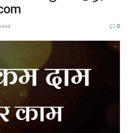
.com
0
rized