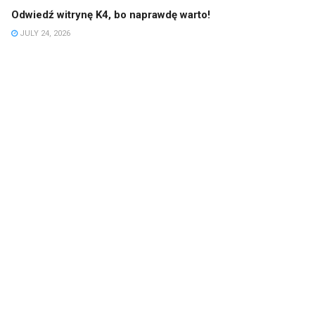
Odwiedź witrynę K4, bo naprawdę warto!
JULY 24, 2026