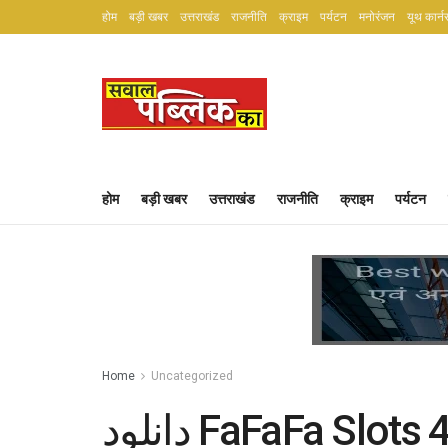
होम
बड़ी खबर
उत्तराखंड
राजनीति
क्राइम
पर्यटन
मनोरंजन
यूथ कार्न
होम
बड़ी खबर
उत्तराखंड
राजनीति
क्राइम
पर्यटन
Home
Uncategorized
دانلود FaFaFa Slots 4 cuatro.7 برای داشتن