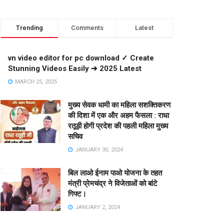
Trending
Comments
Latest
vn video editor for pc download ✓ Create
Stunning Videos Easily ➔ 2025 Latest
MARCH 25, 2025
मुख्य सेवक धामी का महिला सशक्तिकरण
की दिशा में एक और अहम फैसला : राधा
रतूड़ी होगी प्रदेश की पहली महिला मुख्य
सचिव
JANUARY 30, 2024
बिल लाओ ईनाम पाओ योजना के तहत
मंत्री प्रेमचंद्र ने विजेताओं को बांटे
गिफ्ट।
JANUARY 2, 2024