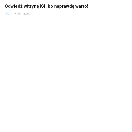
Odwiedź witrynę K4, bo naprawdę warto!
JULY 24, 2026