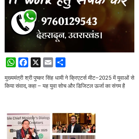
W
F
X
E
S
h
a
m
h
मुख्यमंत्री श्री पुष्कर सिंह धामी ने क्रिएटर्स मीट–2025 में युवाओं से
at
ce
ail
ar
किया संवाद, कहा – यह युवा सोच और डिजिटल ऊर्जा का संगम है
s
b
e
A
o
p
o
p
k