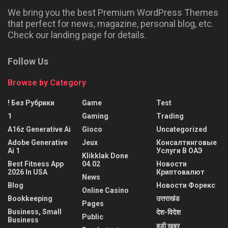
We bring you the best Premium WordPress Themes
that perfect for news, magazine, personal blog, etc.
Check our landing page for details.
Follow Us
Browse by Category
! Без Рубрики
Game
Test
1
Gaming
Trading
A16z Generative Ai
Gioco
Uncategorized
Adobe Generative
Jeux
Консалтинговые
Ai 1
Услуги В ОАЭ
Klikklak Done
Best Fitness App
04.02
Новости
2026 In USA
Криптовалют
News
Blog
Новости Форекс
Online Casino
Bookkeeping
उत्तराखंड
Pages
Business, Small
देश-विदेश
Public
Business
बड़ी खबर