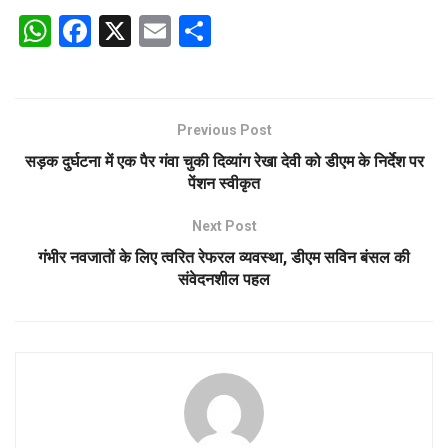
W
F
X
E
S
h
a
m
h
at
ce
ail
ar
s
b
e
Previous Post
A
o
सड़क दुर्घटना में एक पैर गंवा चुकी दिव्यांग रेखा देवी को डीएम के निर्देश पर
p
o
पेंशन स्वीकृत
p
k
Next Post
गंभीर नवजातों के लिए त्वरित रेफरल व्यवस्था, डीएम सविन बंसल की
संवेदनशील पहल