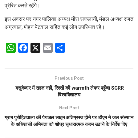
प्रेरित करते रहेंगे।
इस अवसर पर नगर पालिका अध्यक्ष मीरा सकलानी, मंडल अध्यक्ष रजत
अग्रवाल, मोहन पेटवाल सहित कई लोग उपस्थित रहे।
W
F
X
E
S
h
a
m
h
at
ce
ail
ar
s
b
e
Previous Post
A
o
बसुकेदार में राहत नहीं, रिश्तों की warmth लेकर पहुँचा SGRR
p
o
विश्वविद्यालय
p
k
Next Post
ग्राम पुरोहितवाला की पेयजल लाइन क्षतिग्रस्त होने पर डीएम ने जल संस्थान
के अधिशासी अभियंता को शीघ्र सुधारात्मक कदम उठाने के निर्देश दिए