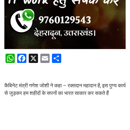
W
F
X
E
S
h
a
m
h
at
ce
ail
ar
s
b
e
कैबिनेट मंत्री गणेश जोशी ने कहा – रक्तदान महादान है, इस पुण्य कार्य
से जुड़कर हम शहीदों के सपनों का भारत साकार कर सकते हैं
A
o
p
o
p
k