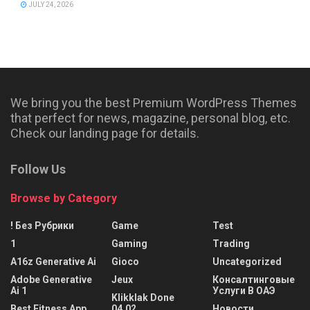
JULY 24, 2026
We bring you the best Premium WordPress Themes
that perfect for news, magazine, personal blog, etc.
Check our landing page for details.
Follow Us
Browse by Category
! Без Рубрики
Game
Test
1
Gaming
Trading
A16z Generative Ai
Gioco
Uncategorized
Adobe Generative
Jeux
Консалтинговые
Ai 1
Услуги В ОАЭ
Klikklak Done
Best Fitness App
04.02
Новости