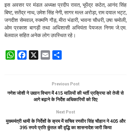
इस अवसर पर मंडल अध्यक्ष प्रदीप रावत, भूपेंद्र कठेत, आनंद सिंह
बिष्ट, सतेंद्र नाथ, उमेश सिंह नेगी, सागर मल्ल अरोड़ा, राम दयाल भट्ट,
जगदीश सेमवाल, रुक्मणि गौड़, मीरा भंडारी, भावना चौधरी, उषा चमोली,
ओम प्रकाश बागड़ी तथा अधिशासी अभियंता पेयजल निगम जे.एम.
बेलवाल सहित अनेक लोग उपस्थित रहे।
W
F
X
E
S
h
a
m
h
at
ce
ail
ar
s
b
e
Previous Post
A
o
गणेश जोशी ने उद्यान विभाग में 415 मालियों की भर्ती प्रक्रिया को तेजी से
p
o
आगे बढ़ाने के निर्देश अधिकारियों को दिए
p
k
Next Post
मुख्यमंत्री धामी के निर्देशों के क्रम में सचिव रणवीर सिंह चौहान ने 405 और
395 रुपये प्रति कुंतल की वृद्धि का शासनादेश जारी किया