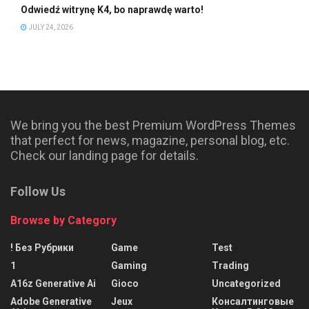
Odwiedź witrynę K4, bo naprawdę warto!
JULY 24, 2026
We bring you the best Premium WordPress Themes
that perfect for news, magazine, personal blog, etc.
Check our landing page for details.
Follow Us
Browse by Category
! Без Рубрики
Game
Test
1
Gaming
Trading
A16z Generative Ai
Gioco
Uncategorized
Adobe Generative
Jeux
Консалтинговые