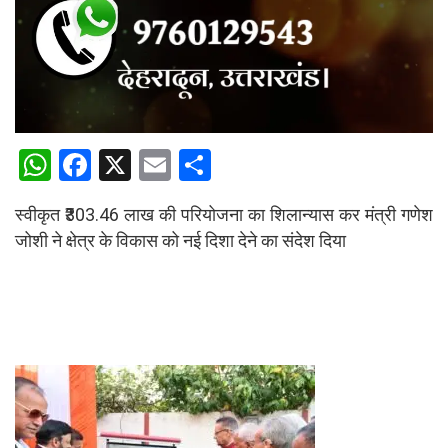
W
F
X
E
S
h
a
m
h
स्वीकृत ₹303.46 लाख की परियोजना का शिलान्यास कर मंत्री गणेश
at
ce
ail
ar
जोशी ने क्षेत्र के विकास को नई दिशा देने का संदेश दिया
s
b
e
A
o
p
o
p
k