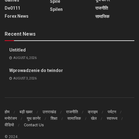
Games
Spile
De0111
राजनीति
Spilen
Forex News
सामाजिक
Recent News
Untitled
AUGUST 6, 2026
Wprowadzenie do twindor
AUGUST 3, 2026
होम
बड़ी खबर
उत्तराखंड
राजनीति
क्राइम
पर्यटन
मनोरंजन
यूथ कार्नर
शिक्षा
सामाजिक
खेल
स्वास्थ्य
वीडियो
Contact Us
© 2024
.