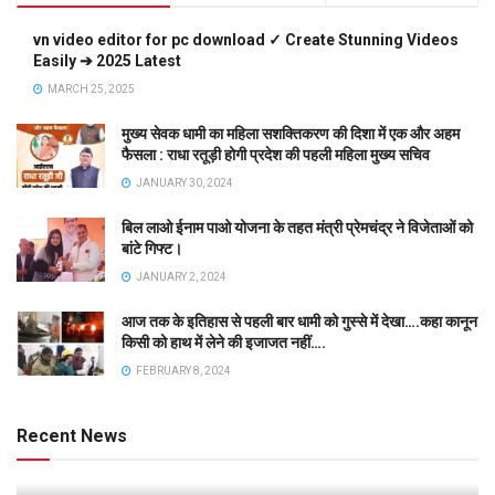
vn video editor for pc download ✓ Create Stunning Videos
Easily ➔ 2025 Latest
MARCH 25, 2025
मुख्य सेवक धामी का महिला सशक्तिकरण की दिशा में एक और अहम
फैसला : राधा रतूड़ी होगी प्रदेश की पहली महिला मुख्य सचिव
JANUARY 30, 2024
बिल लाओ ईनाम पाओ योजना के तहत मंत्री प्रेमचंद्र ने विजेताओं को
बांटे गिफ्ट।
JANUARY 2, 2024
आज तक के इतिहास से पहली बार धामी को गुस्से में देखा….कहा कानून
किसी को हाथ में लेने की इजाजत नहीं….
FEBRUARY 8, 2024
Recent News