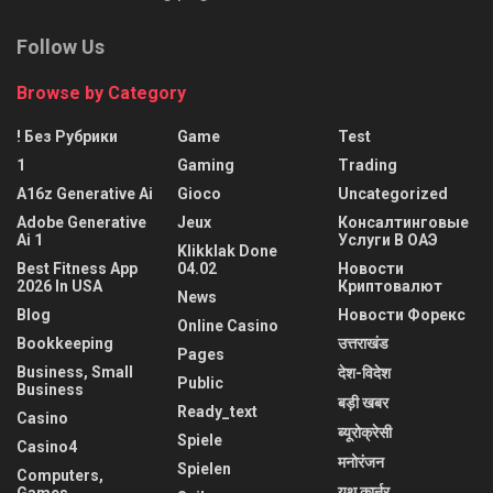
Follow Us
Browse by Category
! Без Рубрики
Game
Test
1
Gaming
Trading
A16z Generative Ai
Gioco
Uncategorized
Adobe Generative
Jeux
Консалтинговые
Ai 1
Услуги В ОАЭ
Klikklak Done
Best Fitness App
04.02
Новости
2026 In USA
Криптовалют
News
Blog
Новости Форекс
Online Casino
Bookkeeping
उत्तराखंड
Pages
Business, Small
देश-विदेश
Public
Business
बड़ी खबर
Ready_text
Casino
ब्यूरोक्रेसी
Spiele
Casino4
मनोरंजन
Spielen
Computers,
यूथ कार्नर