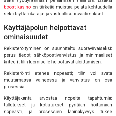
sekä hyödyntämään pelaamisen hallintaa. Lisäksi
boost kasino
on tärkeää muistaa pelata kohtuudella
sekä täyttää ikäraja- ja vastuullisuusvaatimukset.
Käyttäjäpolun helpottavat
ominaisuudet
Rekisteröityminen on suunniteltu suoraviivaiseksi:
perus tiedot, sähköpostivahvistus ja minimaaliset
kriteerit tilin luomiselle helpottavat aloittamisen.
Rekisteröinti etenee nopeasti; tilin voi avata
muutamassa vaiheessa ja vahvistus on osa
prosessia.
Käyttäjäkanta arvostaa nopeita tapahtumia:
talletukset ja kotiutukset pyritään hoitamaan
nopeasti, ja prosessien läpinäkyvyys tukee