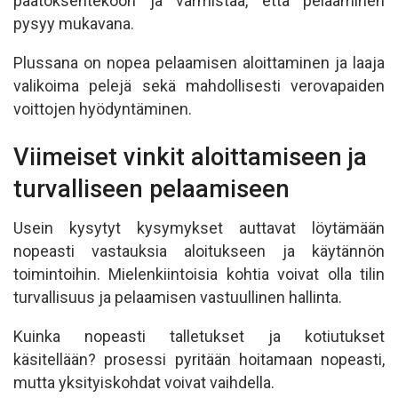
päätöksentekoon ja varmistaa, että pelaaminen
pysyy mukavana.
Plussana on nopea pelaamisen aloittaminen ja laaja
valikoima pelejä sekä mahdollisesti verovapaiden
voittojen hyödyntäminen.
Viimeiset vinkit aloittamiseen ja
turvalliseen pelaamiseen
Usein kysytyt kysymykset auttavat löytämään
nopeasti vastauksia aloitukseen ja käytännön
toimintoihin. Mielenkiintoisia kohtia voivat olla tilin
turvallisuus ja pelaamisen vastuullinen hallinta.
Kuinka nopeasti talletukset ja kotiutukset
käsitellään? prosessi pyritään hoitamaan nopeasti,
mutta yksityiskohdat voivat vaihdella.