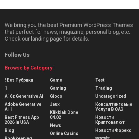
We bring you the best Premium WordPress Themes
that perfect for news, magazine, personal blog, etc.
Check our landing page for details.
Follow Us
Browse by Category
! Без Рубрики
Game
Test
1
Gaming
Trading
A16z Generative Ai
Gioco
Uncategorized
Adobe Generative
Jeux
Консалтинговые
Ai 1
Услуги В ОАЭ
Klikklak Done
Best Fitness App
04.02
Новости
2026 In USA
Криптовалют
News
Blog
Новости Форекс
Online Casino
Bookkeeping
उत्तराखंड