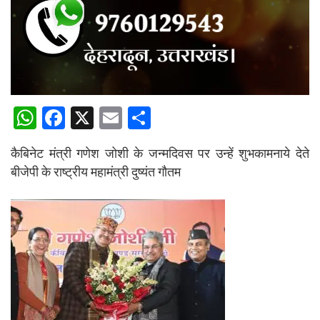
W
F
X
E
S
h
a
m
h
कैबिनेट मंत्री गणेश जोशी के जन्मदिवस पर उन्हें शुभकामनाये देते
at
ce
ail
ar
बीजेपी के राष्ट्रीय महामंत्री दुष्यंत गौतम
s
b
e
A
o
p
o
p
k