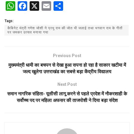
W
F
X
E
S
h
a
m
h
Tags:
at
ce
ail
ar
कैबिनेट मंत्री गणेश जोशी ने प्रभु राम की जोत भी जलाई तथा भगवान राम के गीतों
s
b
e
पर जमकर उत्सव मनाया गया
A
o
p
o
Previous Post
p
k
मुख्यमंत्री धामी का बचपन से देखा हुआ सपना हो रहा है साकार खटीमा में
जल्द खुलेगा उत्तराखंड का सबसे बड़ा केंद्रीय विद्यालय
Next Post
समान नागरिक संहिता- यूसीसी लागू करने से पहले प्रदेश में नौकरशाही के
सर्वोच्च पद पर महिला अफसर की ताजपोशी ने दिया बड़ा संदेश