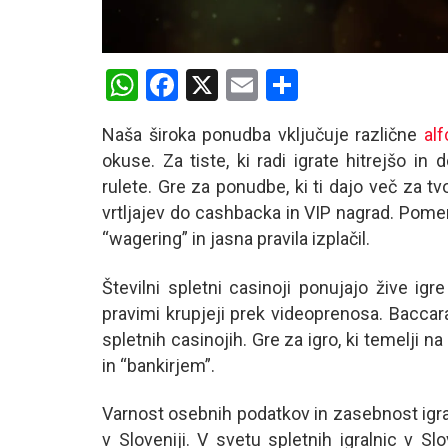
W
F
X
E
S
h
a
m
h
Naša široka ponudba vključuje različne
alf
at
ce
ail
ar
okuse. Za tiste, ki radi igrate hitrejšo in
s
b
e
rulete. Gre za ponudbe, ki ti dajo več za 
A
o
vrtljajev do cashbacka in VIP nagrad. Pom
p
o
“wagering” in jasna pravila izplačil.
p
k
Številni spletni casinoji ponujajo žive igr
pravimi krupjeji prek videoprenosa. Baccarat 
spletnih casinojih. Gre za igro, ki temelji na 
in “bankirjem”.
Varnost osebnih podatkov in zasebnost igral
v Sloveniji. V svetu spletnih igralnic v Slo