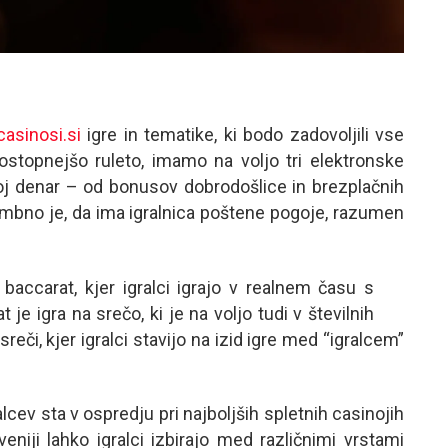
casinosi.si
igre in tematike, ki bodo zadovoljili vse
 dostopnejšo ruleto, imamo na voljo tri elektronske
tvoj denar – od bonusov dobrodošlice in brezplačnih
embno je, da ima igralnica poštene pogoje, razumen
e baccarat, kjer igralci igrajo v realnem času s
je igra na srečo, ki je na voljo tudi v številnih
sreči, kjer igralci stavijo na izid igre med “igralcem”
cev sta v ospredju pri najboljših spletnih casinojih
veniji lahko igralci izbirajo med različnimi vrstami