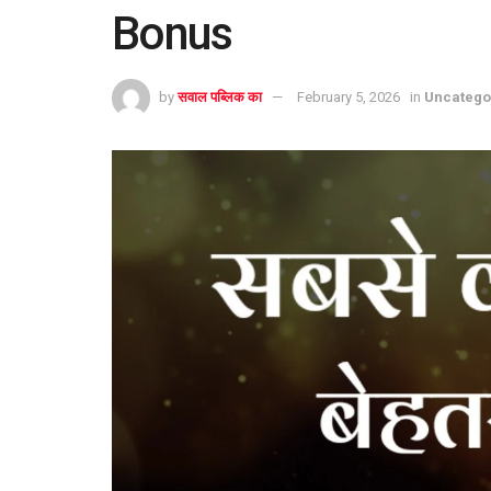
Bonus
by
सवाल पब्लिक का
February 5, 2026
in
Uncatego