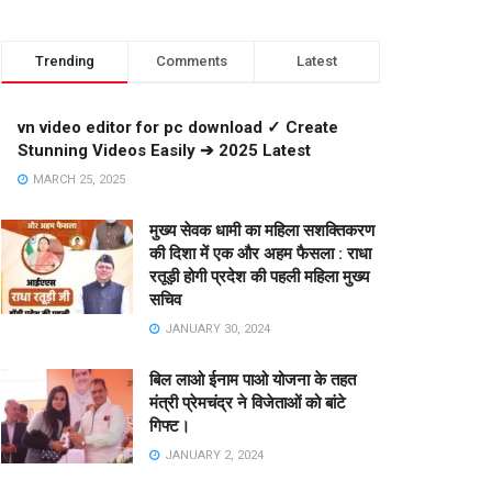
Trending
Comments
Latest
vn video editor for pc download ✓ Create
Stunning Videos Easily ➔ 2025 Latest
MARCH 25, 2025
मुख्य सेवक धामी का महिला सशक्तिकरण
की दिशा में एक और अहम फैसला : राधा
रतूड़ी होगी प्रदेश की पहली महिला मुख्य
सचिव
JANUARY 30, 2024
बिल लाओ ईनाम पाओ योजना के तहत
मंत्री प्रेमचंद्र ने विजेताओं को बांटे
गिफ्ट।
JANUARY 2, 2024