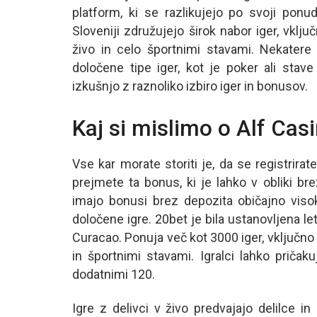
platform, ki se razlikujejo po svoji ponu
Sloveniji združujejo širok nabor iger, vklju
živo in celo športnimi stavami. Nekatere 
določene tipe iger, kot je poker ali stav
izkušnjo z raznoliko izbiro iger in bonusov.
Kaj si mislimo o Alf Cas
Vse kar morate storiti je, da se registrira
prejmete ta bonus, ki je lahko v obliki bre
imajo bonusi brez depozita običajno vis
določene igre. 20bet je bila ustanovljena le
Curacao. Ponuja več kot 3000 iger, vključno 
in športnimi stavami. Igralci lahko prič
dodatnimi 120.
Igre z delivci v živo predvajajo delilce 