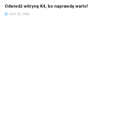
Odwiedź witrynę K4, bo naprawdę warto!
JULY 24, 2026