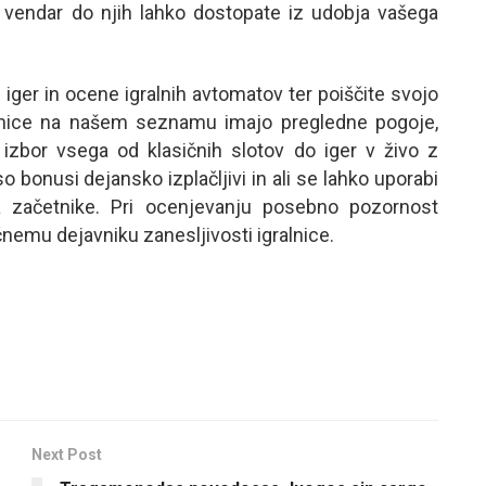
ji, vendar do njih lahko dostopate iz udobja vašega
iger in ocene igralnih avtomatov ter poiščite svojo
ralnice na našem seznamu imajo pregledne pogoje,
izbor vsega od klasičnih slotov do iger v živo z
o bonusi dejansko izplačljivi in ali se lahko uporabi
a začetnike. Pri ocenjevanju posebno pozornost
emu dejavniku zanesljivosti igralnice.
Next Post