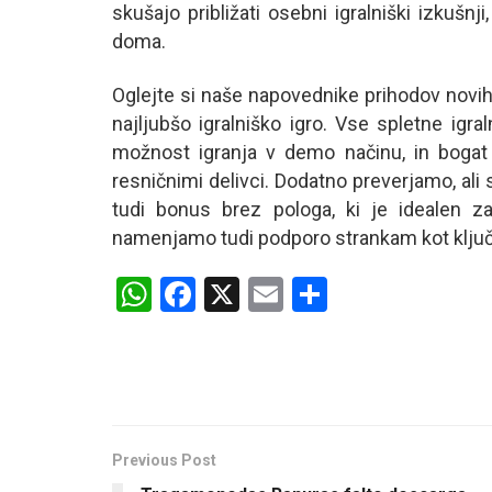
skušajo približati osebni igralniški izkušn
doma.
Oglejte si naše napovednike prihodov novih 
najljubšo igralniško igro. Vse spletne ig
možnost igranja v demo načinu, in bogat 
resničnimi delivci. Dodatno preverjamo, ali s
tudi bonus brez pologa, ki je idealen z
namenjamo tudi podporo strankam kot ključn
W
F
X
E
S
h
a
m
h
at
ce
ail
ar
s
b
e
A
o
p
o
Previous Post