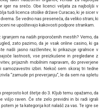
r iger na srečo. Obe licenci veljata za najboljši v
blja tudi licenca otoške države Curacao, ki je sicer v
 dvema. Še vedno nas preseneča, da veliko strani, ki
ri oceni ne upoštevajo kakovosti podpore strankam.
 z igranjem na naših priporočenih mestih? Vemo, da
 ugled, zato pazimo, da je vsak online casino, ki ga
e našli jasno razčlenitev, ki prikazuje igralnice v
opajoče lastnosti, vse preizkušene in pregledane z
vitev, prijaznih mobilnim napravam, do preverjene
ri samozavestni izbiri. Nekoč sem skoraj tri tedne
 krivila “zamude pri preverjanju”, le da sem na spletu
ko preprosto kot štetje do 3. Kljub temu opažamo, da
 višjo raven. Če ste zelo previdni in bi radi igrali
, potem je ta kategorija kot nalašč za vas. Te igre se