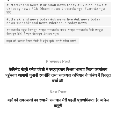
at
ce
ail
ar
#Uttarakhand news # uk hindi news today # uk hindi news #
s
b
e
uk today news #CM Dhami news # उत्तराखंड न्यूज़. #उत्तराखंड न्यूज़
हिंदी
A
o
#Uttarakhand news today #uk news live #uk news today
news #uthahkhand news #derhadun today news
p
o
#उत्तराखंड न्यूज़ देहरादून #न्यूज़ उत्तराखंड लाइव #न्यूज़ उत्तराखंड हिंदी #न्यूज़
p
k
देहरादून हिंदी #न्यूज़ देहरादून #लाइव न्यूज़
मड़वे की फसल देखने खेतों में पहुँचे कृषि मंत्री गणेश जोशी
Previous Post
कैबिनेट मंत्री गणेश जोशी ने रुद्रप्रयाग स्थित भाजपा जिला कार्यालय
पहुंचकर आगामी चुनावी रणनीति तथा सदस्यता अभियान के संबंध में विस्तृत
चर्चा की
Next Post
यहाँ की समस्याओं का स्थायी समाधान मेरी पहली प्राथमिकता है: अनिल
बलूनी