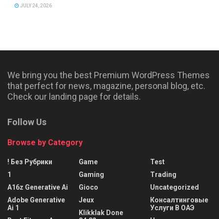
JULY 24, 2026
We bring you the best Premium WordPress Themes
that perfect for news, magazine, personal blog, etc.
Check our landing page for details.
Follow Us
Browse by Category
! Без Рубрики
Game
Test
1
Gaming
Trading
A16z Generative Ai
Gioco
Uncategorized
Adobe Generative
Jeux
Консалтинговые
Ai 1
Услуги В ОАЭ
Klikklak Done