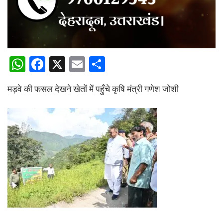
W
F
X
E
S
h
a
m
h
मड़वे की फसल देखने खेतों में पहुँचे कृषि मंत्री गणेश जोशी
at
ce
ail
ar
s
b
e
A
o
p
o
p
k