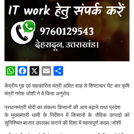
W
F
X
E
S
h
a
m
h
केंद्रीय गृह एवं सहकारिता मंत्री अमित शाह से शिष्टाचार भेंट कर कृषि
at
ce
ail
ar
मंत्री गणेश जोशी ने ये किया अनुरोध
s
b
e
A
o
प्रधानमंत्री मोदी का संकल्प किसानों की आय बढ़ाने तथा प्रदेश
के मुख्यमंत्री धामी के निर्देशन में किसानो के जैविक उत्पादो को
p
o
सुनिश्चित बाजार उपलब्ध कराने की दिशा में महत्वपूर्ण कदम :जोशी
p
k