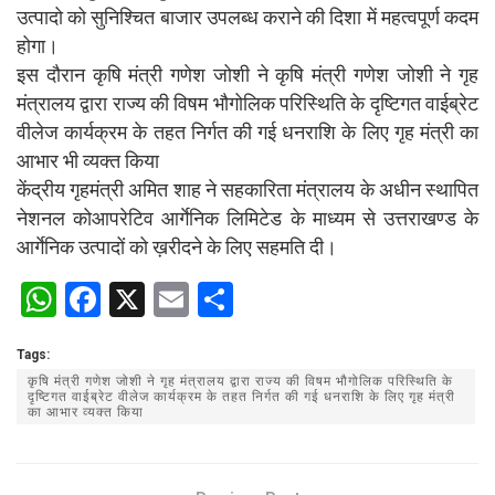
उत्पादो को सुनिश्चित बाजार उपलब्ध कराने की दिशा में महत्वपूर्ण कदम
होगा।
इस दौरान कृषि मंत्री गणेश जोशी ने कृषि मंत्री गणेश जोशी ने गृह
मंत्रालय द्वारा राज्य की विषम भौगोलिक परिस्थिति के दृष्टिगत वाईब्रेट
वीलेज कार्यक्रम के तहत निर्गत की गई धनराशि के लिए गृह मंत्री का
आभार भी व्यक्त किया
केंद्रीय गृहमंत्री अमित शाह ने सहकारिता मंत्रालय के अधीन स्थापित
नेशनल कोआपरेटिव आर्गेनिक लिमिटेड के माध्यम से उत्तराखण्ड के
आर्गेनिक उत्पादों को ख़रीदने के लिए सहमति दी।
W
F
X
E
S
h
a
m
h
Tags:
at
ce
ail
ar
कृषि मंत्री गणेश जोशी ने गृह मंत्रालय द्वारा राज्य की विषम भौगोलिक परिस्थिति के
s
b
e
दृष्टिगत वाईब्रेट वीलेज कार्यक्रम के तहत निर्गत की गई धनराशि के लिए गृह मंत्री
का आभार व्यक्त किया
A
o
p
o