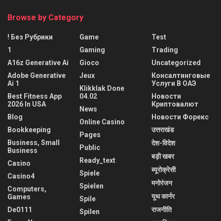
Browse by Category
! Без Рубрики
Game
Test
1
Gaming
Trading
A16z Generative Ai
Gioco
Uncategorized
Adobe Generative
Jeux
Консалтинговые
Ai 1
Услуги В ОАЭ
Klikklak Done
Best Fitness App
04.02
Новости
2026 In USA
Криптовалют
News
Blog
Новости Форекс
Online Casino
Bookkeeping
उत्तराखंड
Pages
Business, Small
देश-विदेश
Public
Business
बड़ी खबर
Ready_text
Casino
ब्यूरोक्रेसी
Spiele
Casino4
मनोरंजन
Spielen
Computers,
यूथ कार्नर
Games
Spile
De0111
राजनीति
Spilen