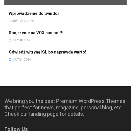
Wprowadzenie do twindor
AUGUST 3, 2026
Spojrzenie na VOX casino PL
JULY 30, 2026
Odwiedź witrynę K4, bo naprawdę warto!
JULY 24, 2026
We bring you the best Premium WordPress Themes
that perfect for news, magazine, personal blog, etc.
Check our landing page for details.
Follow Us