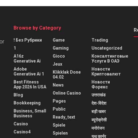
Browse by Category
R
! Без Рубрики
Game
Trading
or
1
Gaming
Uncategorized
A16z
Gioco
Консалтинговые
Generative Ai
Услуги В ОАЭ
Jeux
Adobe
Новости
Klikklak Done
Generative Ai 1
Криптовалют
04.02
Best Fitness
Новости
News
App 2026 In USA
Форекс
Online Casino
Blog
उत्तराखंड
Pages
Bookkeeping
देश-विदेश
Public
Business, Small
बड़ी खबर
Business
Ready_text
ब्यूरोक्रेसी
Casino
Spiele
मनोरंजन
Casino4
Spielen
यूथ कार्नर