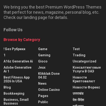
We bring you the best Premium WordPress Themes
that perfect for news, magazine, personal blog, etc.
Check our landing page for details.
Follow Us
Browse by Category
! Без Рубрики
Game
Test
1
Gaming
Trading
A16z Generative Ai
Gioco
Uncategorized
Adobe Generative
Jeux
Консалтинговые
Ai 1
Услуги В ОАЭ
Klikklak Done
Best Fitness App
04.02
Новости
2026 In USA
Криптовалют
News
Blog
Новости Форекс
Online Casino
Bookkeeping
उत्तराखंड
Pages
Business, Small
देश-विदेश
Public
Business