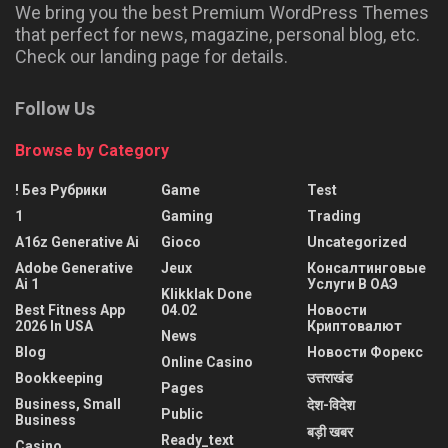
We bring you the best Premium WordPress Themes
that perfect for news, magazine, personal blog, etc.
Check our landing page for details.
Follow Us
Browse by Category
! Без Рубрики
Game
Test
1
Gaming
Trading
A16z Generative Ai
Gioco
Uncategorized
Adobe Generative
Jeux
Консалтинговые
Ai 1
Услуги В ОАЭ
Klikklak Done
Best Fitness App
04.02
Новости
2026 In USA
Криптовалют
News
Blog
Новости Форекс
Online Casino
Bookkeeping
उत्तराखंड
Pages
Business, Small
देश-विदेश
Public
Business
बड़ी खबर
Ready_text
Casino