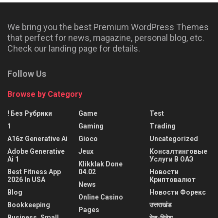
We bring you the best Premium WordPress Themes
that perfect for news, magazine, personal blog, etc.
Check our landing page for details.
Follow Us
Browse by Category
! Без Рубрики
Game
Test
1
Gaming
Trading
A16z Generative Ai
Gioco
Uncategorized
Adobe Generative
Jeux
Консалтинговые
Ai 1
Услуги В ОАЭ
Klikklak Done
Best Fitness App
04.02
Новости
2026 In USA
Криптовалют
News
Blog
Новости Форекс
Online Casino
Bookkeeping
उत्तराखंड
Pages
Business, Small