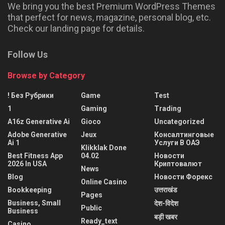
We bring you the best Premium WordPress Themes
that perfect for news, magazine, personal blog, etc.
Check our landing page for details.
Follow Us
Browse by Category
! Без Рубрики
Game
Test
1
Gaming
Trading
A16z Generative Ai
Gioco
Uncategorized
Adobe Generative
Jeux
Консалтинговые
Ai 1
Услуги В ОАЭ
Klikklak Done
Best Fitness App
04.02
Новости
2026 In USA
Криптовалют
News
Blog
Новости Форекс
Online Casino
Bookkeeping
उत्तराखंड
Pages
Business, Small
देश-विदेश
Public
Business
बड़ी खबर
Ready_text
Casino