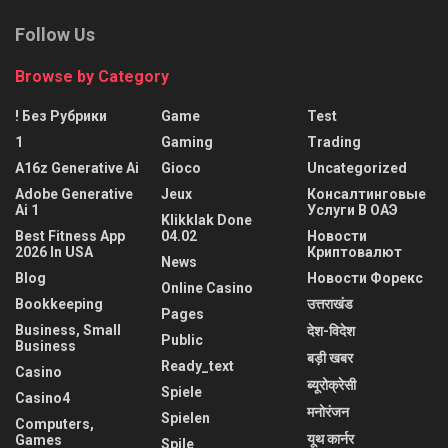
Follow Us
Browse by Category
! Без Рубрики
Game
Test
1
Gaming
Trading
A16z Generative Ai
Gioco
Uncategorized
Adobe Generative
Jeux
Консалтинговые
Ai 1
Услуги В ОАЭ
Klikklak Done
Best Fitness App
04.02
Новости
2026 In USA
Криптовалют
News
Blog
Новости Форекс
Online Casino
Bookkeeping
उत्तराखंड
Pages
Business, Small
देश-विदेश
Public
Business
बड़ी खबर
Ready_text
Casino
ब्यूरोक्रेसी
Spiele
Casino4
मनोरंजन
Spielen
Computers,
यूथ कार्नर
Games
Spile