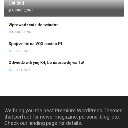
Untitled
AUGUST 6, 2026
Wprowadzenie do twindor
AUGUST 3, 2026
Spojrzenie na VOX casino PL
JULY 30, 2026
Odwiedź witrynę K4, bo naprawdę warto!
JULY 24, 2026
We bring you the best Premium WordPress Themes
that perfect for news, magazine, personal blog, etc.
Check our landing page for details.