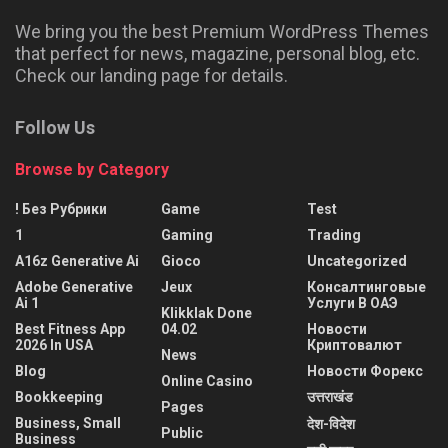
We bring you the best Premium WordPress Themes
that perfect for news, magazine, personal blog, etc.
Check our landing page for details.
Follow Us
Browse by Category
! Без Рубрики
Game
Test
1
Gaming
Trading
A16z Generative Ai
Gioco
Uncategorized
Adobe Generative
Jeux
Консалтинговые
Ai 1
Услуги В ОАЭ
Klikklak Done
Best Fitness App
04.02
Новости
2026 In USA
Криптовалют
News
Blog
Новости Форекс
Online Casino
Bookkeeping
उत्तराखंड
Pages
Business, Small
देश-विदेश
Public
Business