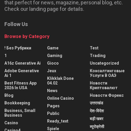
that perfect for news, magazine, personal blog, etc.
Check our landing page for details.
Follow Us
Browse by Category
! Без Рубрики
Game
Test
1
Gaming
Trading
A16z Generative Ai
Gioco
Uncategorized
Adobe Generative
Jeux
Консалтинговые
Ai 1
Услуги В ОАЭ
Klikklak Done
Best Fitness App
04.02
Новости
2026 In USA
Криптовалют
News
Blog
Новости Форекс
Online Casino
Bookkeeping
उत्तराखंड
Pages
Business, Small
देश-विदेश
Public
Business
बड़ी खबर
Ready_text
Casino
ब्यूरोक्रेसी
Spiele
Casino4