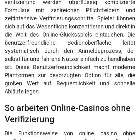
verifizierung werden überflüssig komplizierte
Formulare mit zahlreichen Pflichtfeldern und
zeitintensive Verifizierungsschritte. Spieler können
sich auf das Wesentliche konzentrieren und direkt in
die Welt des Online-Glücksspiels eintauchen. Die
benutzerfreundliche Bedienoberfläche leitet
systematisch durch den Anmeldeprozess, der
selbst für unerfahrene Nutzer einfach zu handhaben
ist. Diese Benutzerfreundlichkeit macht moderne
Plattformen zur bevorzugten Option für alle, die
großen Wert auf Bequemlichkeit und schnelle
Abläufe legen.
So arbeiten Online-Casinos ohne
Verifizierung
Die Funktionsweise von online casino ohne