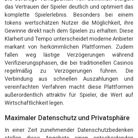
das Vertrauen der Spieler deutlich und optimiert das
komplette Spielerlebnis. Besonders bei einem
tokens wertschätzen Nutzer die Möglichkeit, ihre
Gewinne direkt nach dem Spielen zu erhalten. Diese
Klarheit und Tempo unterscheidet moderne Anbieter
markant von herkömmlichen Plattformen. Zudem
fallen weg lästige Verzögerungen während
Verifizierungsphasen, die bei traditionellen Casinos
regelmäßig zu Verzögerungen führen. Die
Verbindung aus schnellen Auszahlungen und
vereinfachten Verfahren macht diese Plattformen
außerordentlich attraktiv für Spieler, die Wert auf
Wirtschaftlichkeit legen.
Maximaler Datenschutz und Privatsphäre
In einer Zeit zunehmender Datenschutzbedenken
stellen diese Angebote einen entscheidenden