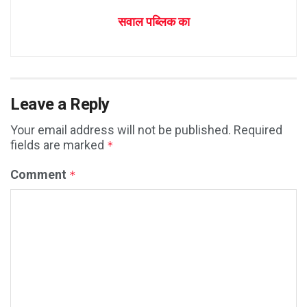
सवाल पब्लिक का
Leave a Reply
Your email address will not be published.
Required
fields are marked
*
Comment
*