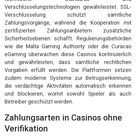
Verschlüsselungstechnologien gewährleistet. SSL-
Verschlüsselung schützt sämtliche
Zahlungsvorgänge, während die Kooperation mit
zertifizierten Zahlungsanbietern zusätzliche
Sicherheitsebenen schafft. Regulierungsbehörden
wie die Malta Gaming Authority oder die Curacao
eGaming überwachen diese Casinos kontinuierlich
und gewährleisten, dass sämtliche rechtlichen
Vorgaben erfüllt werden. Die Plattformen setzen
zudem moderne Systeme zur Betrugserkennung,
die verdächtige Aktivitäten automatisch erkennen
und blockieren, womit sowohl Spieler als auch
Betreiber geschützt werden.
Zahlungsarten in Casinos ohne
Verifikation