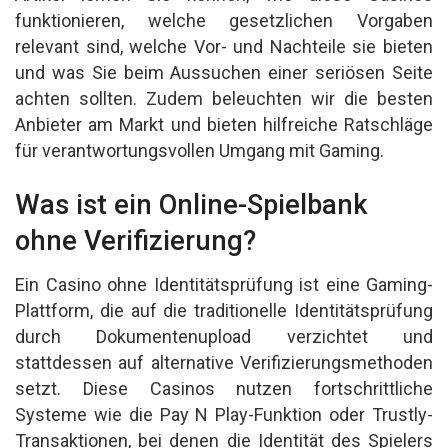
funktionieren, welche gesetzlichen Vorgaben
relevant sind, welche Vor- und Nachteile sie bieten
und was Sie beim Aussuchen einer seriösen Seite
achten sollten. Zudem beleuchten wir die besten
Anbieter am Markt und bieten hilfreiche Ratschläge
für verantwortungsvollen Umgang mit Gaming.
Was ist ein Online-Spielbank
ohne Verifizierung?
Ein Casino ohne Identitätsprüfung ist eine Gaming-
Plattform, die auf die traditionelle Identitätsprüfung
durch Dokumentenupload verzichtet und
stattdessen auf alternative Verifizierungsmethoden
setzt. Diese Casinos nutzen fortschrittliche
Systeme wie die Pay N Play-Funktion oder Trustly-
Transaktionen, bei denen die Identität des Spielers