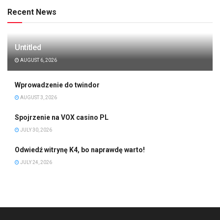
Recent News
Untitled
AUGUST 6, 2026
Wprowadzenie do twindor
AUGUST 3, 2026
Spojrzenie na VOX casino PL
JULY 30, 2026
Odwiedź witrynę K4, bo naprawdę warto!
JULY 24, 2026