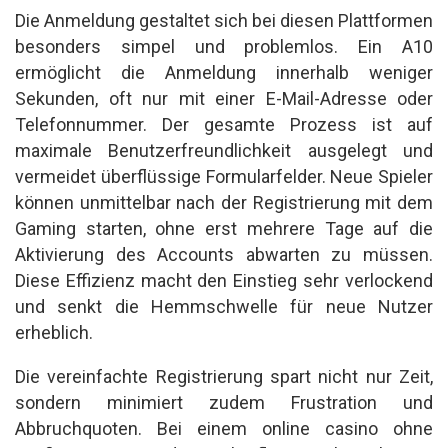
Die Anmeldung gestaltet sich bei diesen Plattformen
besonders simpel und problemlos. Ein A10
ermöglicht die Anmeldung innerhalb weniger
Sekunden, oft nur mit einer E-Mail-Adresse oder
Telefonnummer. Der gesamte Prozess ist auf
maximale Benutzerfreundlichkeit ausgelegt und
vermeidet überflüssige Formularfelder. Neue Spieler
können unmittelbar nach der Registrierung mit dem
Gaming starten, ohne erst mehrere Tage auf die
Aktivierung des Accounts abwarten zu müssen.
Diese Effizienz macht den Einstieg sehr verlockend
und senkt die Hemmschwelle für neue Nutzer
erheblich.
Die vereinfachte Registrierung spart nicht nur Zeit,
sondern minimiert zudem Frustration und
Abbruchquoten. Bei einem online casino ohne