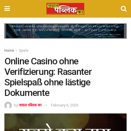
Home
Spiele
Online Casino ohne
Verifizierung: Rasanter
Spielspaß ohne lästige
Dokumente
by
सवाल पब्लिक का
February 6, 2026