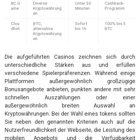
BC.G
Diverse
Unter 30
Cashback-
ame
Kryptowährung
Minuten
Programm
en
Clou
BTC,
Sofort
100% bis 5
dbet
alternative
bis 1h
BTC
Kryptowährung
en
Die aufgeführten Casinos zeichnen sich durch
unterschiedliche Stärken aus und erfüllen
verschiedene Spielerpräferenzen. Während einige
Plattformen außergewöhnlich großzügige
Bonusangebote anbieten, punkten andere mit sehr
schnellen Auszahlungen oder einer
außergewöhnlich breiten Auswahl an
Kryptowährungen. Bei der Wahl eines tokens sollten
Sie neben den genannten Kriterien auch auf die
Nutzerfreundlichkeit der Webseite, die Leistung des
mobilen Angebots und die Verfügbarkeit