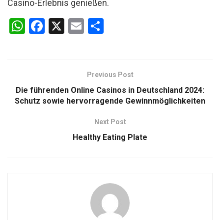
Casino-Erlebnis genießen.
W
F
X
E
S
h
a
m
h
at
ce
ail
ar
s
b
e
Previous Post
A
o
Die führenden Online Casinos in Deutschland 2024:
p
o
Schutz sowie hervorragende Gewinnmöglichkeiten
p
k
Next Post
Healthy Eating Plate