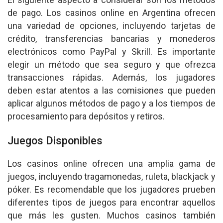
de pago. Los casinos online en Argentina ofrecen
una variedad de opciones, incluyendo tarjetas de
crédito, transferencias bancarias y monederos
electrónicos como PayPal y Skrill. Es importante
elegir un método que sea seguro y que ofrezca
transacciones rápidas. Además, los jugadores
deben estar atentos a las comisiones que pueden
aplicar algunos métodos de pago y a los tiempos de
procesamiento para depósitos y retiros.
Juegos Disponibles
Los casinos online ofrecen una amplia gama de
juegos, incluyendo tragamonedas, ruleta, blackjack y
póker. Es recomendable que los jugadores prueben
diferentes tipos de juegos para encontrar aquellos
que más les gusten. Muchos casinos también