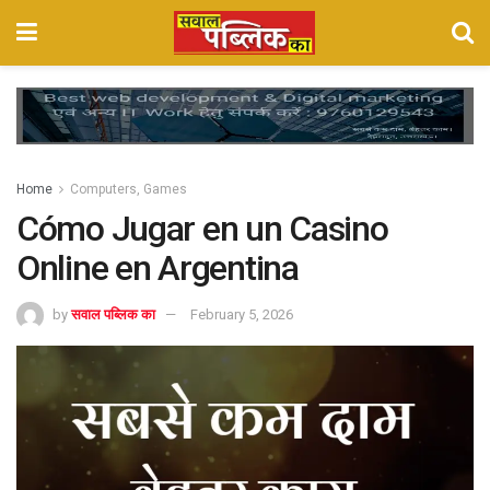
Home
Computers, Games
Cómo Jugar en un Casino
Online en Argentina
by
सवाल पब्लिक का
February 5, 2026