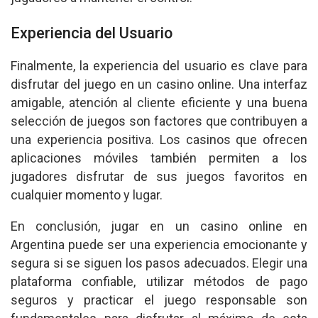
Experiencia del Usuario
Finalmente, la experiencia del usuario es clave para
disfrutar del juego en un casino online. Una interfaz
amigable, atención al cliente eficiente y una buena
selección de juegos son factores que contribuyen a
una experiencia positiva. Los casinos que ofrecen
aplicaciones móviles también permiten a los
jugadores disfrutar de sus juegos favoritos en
cualquier momento y lugar.
En conclusión, jugar en un casino online en
Argentina puede ser una experiencia emocionante y
segura si se siguen los pasos adecuados. Elegir una
plataforma confiable, utilizar métodos de pago
seguros y practicar el juego responsable son