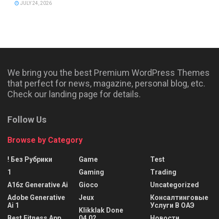
JULY 24, 2026
We bring you the best Premium WordPress Themes
that perfect for news, magazine, personal blog, etc.
Check our landing page for details.
Follow Us
Browse by Category
! Без Рубрики
Game
Test
1
Gaming
Trading
A16z Generative Ai
Gioco
Uncategorized
Adobe Generative
Jeux
Консалтинговые
Ai 1
Услуги В ОАЭ
Klikklak Done
Best Fitness App
04.02
Новости