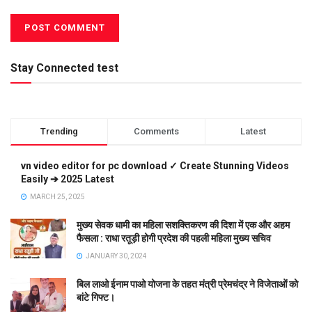
Stay Connected test
Trending
Comments
Latest
vn video editor for pc download ✓ Create Stunning Videos
Easily ➔ 2025 Latest
MARCH 25, 2025
मुख्य सेवक धामी का महिला सशक्तिकरण की दिशा में एक और अहम
फैसला : राधा रतूड़ी होगी प्रदेश की पहली महिला मुख्य सचिव
JANUARY 30, 2024
बिल लाओ ईनाम पाओ योजना के तहत मंत्री प्रेमचंद्र ने विजेताओं को
बांटे गिफ्ट।