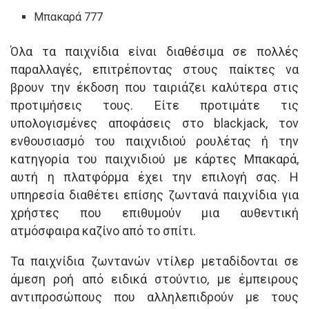
Μπακαρά 777
Όλα τα παιχνίδια είναι διαθέσιμα σε πολλές
παραλλαγές, επιτρέποντας στους παίκτες να
βρουν την έκδοση που ταιριάζει καλύτερα στις
προτιμήσεις τους. Είτε προτιμάτε τις
υπολογισμένες αποφάσεις στο blackjack, τον
ενθουσιασμό του παιχνιδιού ρουλέτας ή την
κατηγορία του παιχνιδιού με κάρτες Μπακαρά,
αυτή η πλατφόρμα έχει την επιλογή σας. Η
υπηρεσία διαθέτει επίσης ζωντανά παιχνίδια για
χρήστες που επιθυμούν μια αυθεντική
ατμόσφαιρα καζίνο από το σπίτι.
Τα παιχνίδια ζωντανών ντίλερ μεταδίδονται σε
άμεση ροή από ειδικά στούντιο, με έμπειρους
αντιπροσώπους που αλληλεπιδρούν με τους