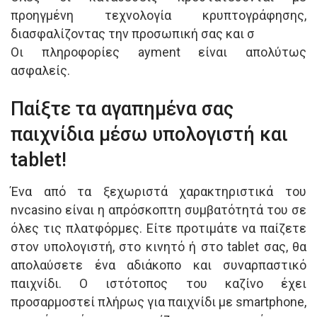
προηγμένη τεχνολογία κρυπτογράφησης,
διασφαλίζοντας την προσωπική σας και σ
Οι πληροφορίες ayment είναι απολύτως
ασφαλείς.
Παίξτε τα αγαπημένα σας
παιχνίδια μέσω υπολογιστή και
tablet!
Ένα από τα ξεχωριστά χαρακτηριστικά του
nvcasino είναι η απρόσκοπτη συμβατότητά του σε
όλες τις πλατφόρμες. Είτε προτιμάτε να παίζετε
στον υπολογιστή, στο κινητό ή στο tablet σας, θα
απολαύσετε ένα αδιάκοπο και συναρπαστικό
παιχνίδι. Ο ιστότοπος του καζίνο έχει
προσαρμοστεί πλήρως για παιχνίδι με smartphone,