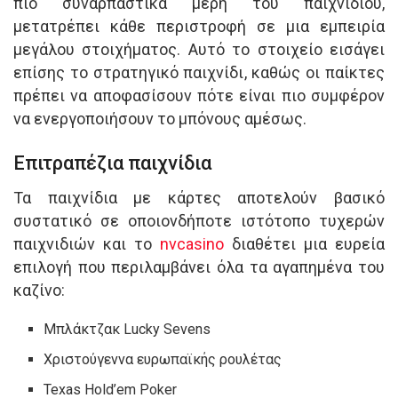
πιο συναρπαστικά μέρη του παιχνιδιού,
μετατρέπει κάθε περιστροφή σε μια εμπειρία
μεγάλου στοιχήματος. Αυτό το στοιχείο εισάγει
επίσης το στρατηγικό παιχνίδι, καθώς οι παίκτες
πρέπει να αποφασίσουν πότε είναι πιο συμφέρον
να ενεργοποιήσουν το μπόνους αμέσως.
Επιτραπέζια παιχνίδια
Τα παιχνίδια με κάρτες αποτελούν βασικό
συστατικό σε οποιονδήποτε ιστότοπο τυχερών
παιχνιδιών και το
nvcasino
διαθέτει μια ευρεία
επιλογή που περιλαμβάνει όλα τα αγαπημένα του
καζίνο:
Μπλάκτζακ Lucky Sevens
Χριστούγεννα ευρωπαϊκής ρουλέτας
Texas Hold’em Poker