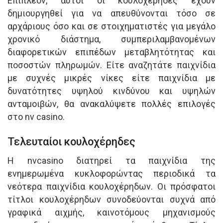
Επιπλέον, αυτοί οι κουλοχέρηδες έχουν
δημιουργηθεί για να απευθύνονται τόσο σε
αρχάριους όσο και σε στοιχηματιστές για μεγάλο
χρονικό διάστημα, συμπεριλαμβανομένων
διαφορετικών επιπέδων μεταβλητότητας και
ποσοστών πληρωμών. Είτε αναζητάτε παιχνίδια
με συχνές μικρές νίκες είτε παιχνίδια με
δυνατότητες υψηλού κινδύνου και υψηλών
ανταμοιβών, θα ανακαλύψετε πολλές επιλογές
στο nv casino.
Τελευταίοι κουλοχέρηδες
Η nvcasino διατηρεί τα παιχνίδια της
ενημερωμένα κυκλοφορώντας περιοδικά τα
νεότερα παιχνίδια κουλοχέρηδων. Οι πρόσφατοι
τίτλοι κουλοχέρηδων συνοδεύονται συχνά από
γραφικά αιχμής, καινοτόμους μηχανισμούς