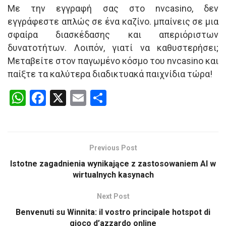
Με την εγγραφή σας στο nvcasino, δεν
εγγράφεστε απλώς σε ένα καζίνο. μπαίνεις σε μια
σφαίρα διασκέδασης και απεριόριστων
δυνατοτήτων. Λοιπόν, γιατί να καθυστερήσει;
Μεταβείτε στον παγωμένο κόσμο του nvcasino και
παίξτε τα καλύτερα διαδικτυακά παιχνίδια τώρα!
W
F
X
E
S
h
a
m
h
at
ce
ail
ar
s
b
e
Previous Post
A
o
Istotne zagadnienia wynikające z zastosowaniem AI w
p
o
wirtualnych kasynach
p
k
Next Post
Benvenuti su Winnita: il vostro principale hotspot di
gioco d’azzardo online