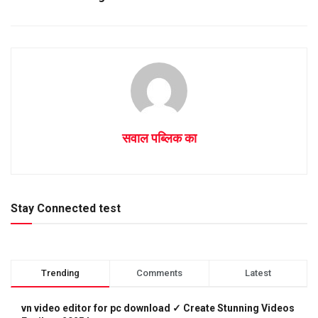
सवाल पब्लिक का
Stay Connected test
Trending
Comments
Latest
vn video editor for pc download ✓ Create Stunning Videos