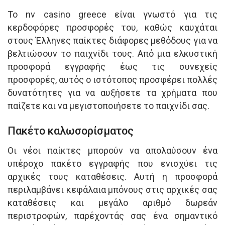
Το nv casino greece είναι γνωστό για τις
κερδοφόρες προσφορές του, καθώς καυχάται
στους Έλληνες παίκτες διάφορες μεθόδους για να
βελτιώσουν το παιχνίδι τους. Από μια ελκυστική
προσφορά εγγραφής έως τις συνεχείς
προσφορές, αυτός ο ιστότοπος προσφέρει πολλές
δυνατότητες για να αυξήσετε τα χρήματα που
παίζετε και να μεγιστοποιήσετε το παιχνίδι σας.
Πακέτο καλωσορίσματος
Οι νέοι παίκτες μπορούν να απολαύσουν ένα
υπέροχο πακέτο εγγραφής που ενισχύει τις
αρχικές τους καταθέσεις. Αυτή η προσφορά
περιλαμβάνει κεφάλαια μπόνους στις αρχικές σας
καταθέσεις και μεγάλο αριθμό δωρεάν
περιστροφών, παρέχοντάς σας ένα σημαντικό