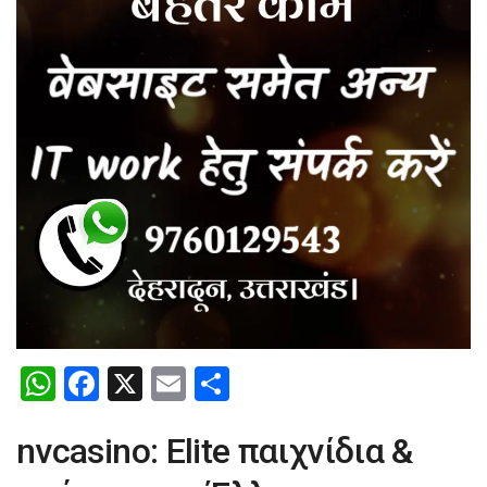
W
F
X
E
S
h
a
m
h
nvcasino: Elite παιχνίδια &
at
ce
ail
ar