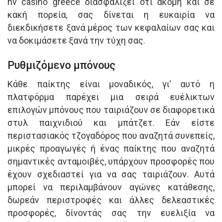
nv casino greece διασφαλίζει ότι ακόμη και σε
κακή πορεία, σας δίνεται η ευκαιρία να
διεκδικήσετε ξανά μέρος των κεφαλαίων σας και
να δοκιμάσετε ξανά την τύχη σας.
Ρυθμιζόμενο μπόνους
Κάθε παίκτης είναι μοναδικός, γι’ αυτό η
πλατφόρμα παρέχει μια σειρά ευέλικτων
επιλογών μπόνους που ταιριάζουν σε διαφορετικά
στυλ παιχνιδιού και μπάτζετ. Εάν είστε
περιστασιακός τζογαδόρος που αναζητά συνεπείς,
μικρές προαγωγές ή ένας παίκτης που αναζητά
σημαντικές ανταμοιβές, υπάρχουν προσφορές που
έχουν σχεδιαστεί για να σας ταιριάζουν. Αυτά
μπορεί να περιλαμβάνουν αγώνες κατάθεσης,
δωρεάν περιστροφές και άλλες δελεαστικές
προσφορές, δίνοντάς σας την ευελιξία να