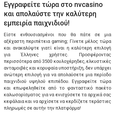
Εγγραφείτε τώρα στο nvcasino
και απολαύστε την καλύτερη
εμπειρία παιχνιδιού!
Είστε ενθουσιασμένοι που θα πάτε σε μια
αξέχαστη περιπέτεια gaming; Γίνετε μέλος τώρα
και ανακαλύψτε γιατί είναι η καλύτερη επιλογή
για Έλληνες χρήστες. Προσφέροντας
περισσότερα από 3500 κουλοχέρηδες, ελκυστικές
ανταμοιβές και κορυφαία υποστήριξη, δεν υπάρχει
ανώτερη επιλογή για να απολαύσετε μια περίοδο
παιχνιδιού υψηλού επιπέδου. Εγγραφείτε τώρα
και επωφεληθείτε από το φανταστικό πακέτο
καλωσορίσματος για να ενισχύσετε τα αρχικά σας
κεφάλαια και να αρχίσετε να κερδίζετε τεράστιες
πληρωμές σε αυτήν την πλατφόρμα!