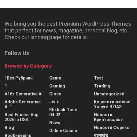
We bring you the best Premium WordPress Themes
that perfect for news, magazine, personal blog, etc.
Check our landing page for details.
Follow Us
Browse by Category
! Без Рубрики
Game
Test
1
Gaming
Trading
A16z Generative Ai
Gioco
Uncategorized
Adobe Generative
Jeux
Консалтинговые
Ai 1
Услуги В ОАЭ
Klikklak Done
Best Fitness App
04.02
Новости
2026 In USA
Криптовалют
News
Blog
Новости Форекс
Online Casino
Bookkeeping
उत्तराखंड