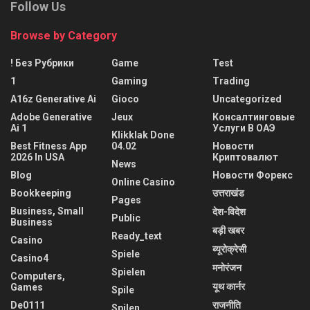
Follow Us
Browse by Category
! Без Рубрики
Game
Test
1
Gaming
Trading
A16z Generative Ai
Gioco
Uncategorized
Adobe Generative
Jeux
Консалтинговые
Ai 1
Услуги В ОАЭ
Klikklak Done
Best Fitness App
04.02
Новости
2026 In USA
Криптовалют
News
Blog
Новости Форекс
Online Casino
Bookkeeping
उत्तराखंड
Pages
Business, Small
देश-विदेश
Public
Business
बड़ी खबर
Ready_text
Casino
ब्यूरोक्रेसी
Spiele
Casino4
मनोरंजन
Spielen
Computers,
यूथ कार्नर
Games
Spile
De0111
राजनीति
Spilen