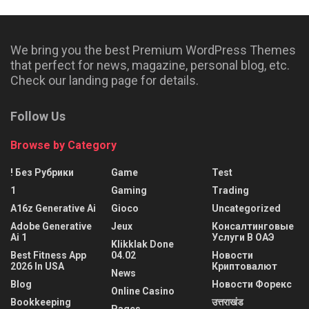
We bring you the best Premium WordPress Themes
that perfect for news, magazine, personal blog, etc.
Check our landing page for details.
Follow Us
Browse by Category
! Без Рубрики
Game
Test
1
Gaming
Trading
A16z Generative Ai
Gioco
Uncategorized
Adobe Generative
Jeux
Консалтинговые
Ai 1
Услуги В ОАЭ
Klikklak Done
Best Fitness App
04.02
Новости
2026 In USA
Криптовалют
News
Blog
Новости Форекс
Online Casino
Bookkeeping
उत्तराखंड