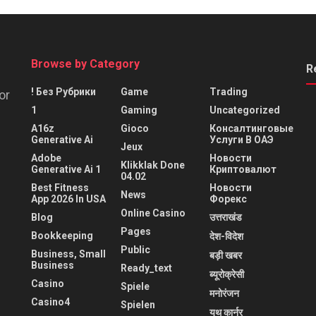
Browse by Category
R
! Без Рубрики
Game
Trading
or
1
Gaming
Uncategorized
A16z
Gioco
Консалтинговые
Generative Ai
Услуги В ОАЭ
Jeux
Adobe
Новости
Klikklak Done
Generative Ai 1
Криптовалют
04.02
Best Fitness
Новости
News
App 2026 In USA
Форекс
Online Casino
Blog
उत्तराखंड
Pages
Bookkeeping
देश-विदेश
Public
Business, Small
बड़ी खबर
Business
Ready_text
ब्यूरोक्रेसी
Casino
Spiele
मनोरंजन
Casino4
Spielen
यूथ कार्नर