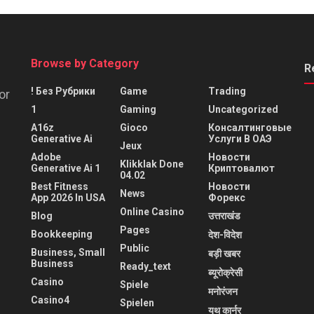
Browse by Category
R
! Без Рубрики
Game
Trading
or
1
Gaming
Uncategorized
A16z
Gioco
Консалтинговые
Generative Ai
Услуги В ОАЭ
Jeux
Adobe
Новости
Klikklak Done
Generative Ai 1
Криптовалют
04.02
Best Fitness
Новости
News
App 2026 In USA
Форекс
Online Casino
Blog
उत्तराखंड
Pages
Bookkeeping
देश-विदेश
Public
Business, Small
बड़ी खबर
Business
Ready_text
ब्यूरोक्रेसी
Casino
Spiele
मनोरंजन
Casino4
Spielen
यूथ कार्नर