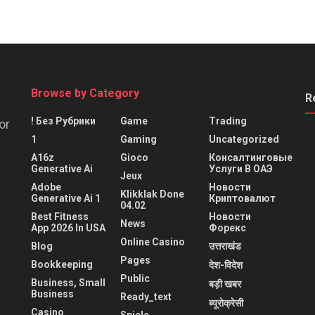
Browse by Category
R
! Без Рубрики
Game
Trading
or
1
Gaming
Uncategorized
A16z
Gioco
Консалтинговые
Generative Ai
Услуги В ОАЭ
Jeux
Adobe
Новости
Klikklak Done
Generative Ai 1
Криптовалют
04.02
Best Fitness
Новости
News
App 2026 In USA
Форекс
Online Casino
Blog
उत्तराखंड
Pages
Bookkeeping
देश-विदेश
Public
Business, Small
बड़ी खबर
Business
Ready_text
ब्यूरोक्रेसी
Casino