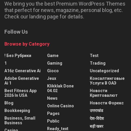
We bring you the best Premium WordPress Themes
that perfect for news, magazine, personal blog, etc.
Check our landing page for details.
Follow Us
Browse by Category
! Без Рубрики
Game
Test
1
Gaming
Trading
A16z Generative Ai
Gioco
Uncategorized
Adobe Generative
Jeux
Консалтинговые
Ai 1
Услуги В ОАЭ
Klikklak Done
Best Fitness App
04.02
Новости
2026 In USA
Криптовалют
News
Blog
Новости Форекс
Online Casino
Bookkeeping
उत्तराखंड
Pages
Business, Small
देश-विदेश
Public
Business
बड़ी खबर
Ready_text
Casino