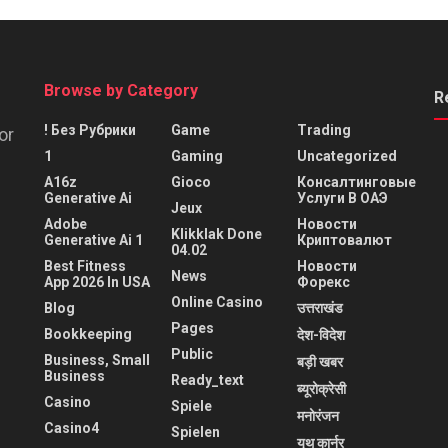
Browse by Category
R
! Без Рубрики
Game
Trading
or
1
Gaming
Uncategorized
A16z
Gioco
Консалтинговые
Generative Ai
Услуги В ОАЭ
Jeux
Adobe
Новости
Klikklak Done
Generative Ai 1
Криптовалют
04.02
Best Fitness
Новости
News
App 2026 In USA
Форекс
Online Casino
Blog
उत्तराखंड
Pages
Bookkeeping
देश-विदेश
Public
Business, Small
बड़ी खबर
Business
Ready_text
ब्यूरोक्रेसी
Casino
Spiele
मनोरंजन
Casino4
Spielen
यूथ कार्नर