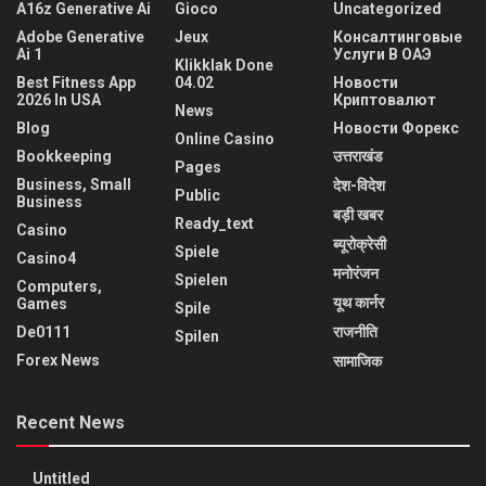
A16z Generative Ai
Gioco
Uncategorized
Adobe Generative
Jeux
Консалтинговые
Ai 1
Услуги В ОАЭ
Klikklak Done
Best Fitness App
04.02
Новости
2026 In USA
Криптовалют
News
Blog
Новости Форекс
Online Casino
Bookkeeping
उत्तराखंड
Pages
Business, Small
देश-विदेश
Public
Business
बड़ी खबर
Ready_text
Casino
ब्यूरोक्रेसी
Spiele
Casino4
मनोरंजन
Spielen
Computers,
यूथ कार्नर
Games
Spile
De0111
राजनीति
Spilen
Forex News
सामाजिक
Recent News
Untitled