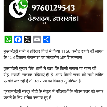
W
F
X
E
S
h
a
m
h
मुख्यमंत्री धामी ने हरिद्वार जिले में किया 1168 करोड़ रूपये की लागत
at
ce
ail
ar
के 158 विकास योजनाओं का लोकार्पण और शिलान्यास
s
b
e
A
o
मुख्यमंत्री पुष्कर सिंह धामी ने कहा कि किसी समाज या राज्य की
रीढ़, उसकी सशक्त महिलाएं ही हैं, अगर किसी राज्य की नारी शक्ति
p
o
प्रगति कर रही है तो उस राज्य का विकास सुनिश्चित है
p
k
प्रधानमंत्री नरेंद्र मोदी के नेतृत्व में महिलाओं के जीवन स्तर को ऊपर
उठाने के लिए अनेक प्रयास हुए हैं