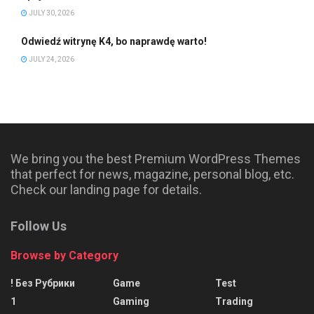
JULY 30, 2026
Odwiedź witrynę K4, bo naprawdę warto!
JULY 24, 2026
We bring you the best Premium WordPress Themes
that perfect for news, magazine, personal blog, etc.
Check our landing page for details.
Follow Us
Browse by Category
! Без Рубрики
Game
Test
1
Gaming
Trading