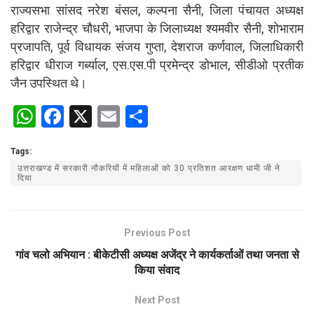
राज्यसभा सांसद नरेश बंसल, कल्पना सैनी, जिला पंचायत अध्यक्ष
हरिद्वार राजेन्द्र चौधरी, भाजपा के जिलाध्यक्ष श्यमवीर सैनी, शोभाराम
प्रजापति, पूर्व विधायक संजय गुप्ता, देशराज कर्णवाल, जिलाधिकारी
हरिद्वार धीराज गर्ब्याल, एस.एस.पी प्रमेन्द्र डोभाल, सीडीओ प्रतीक
जैन उपस्थित थे।
W
F
X
E
S
h
a
m
h
Tags:
at
ce
ail
ar
उत्तराखण्ड में सरकारी नौकरियों में महिलाओं को 30 प्रतिशत आरक्षण धामी जी ने
s
b
e
दिया
A
o
p
o
Previous Post
p
k
गांव चलो अभियान : बीकेटीसी अध्यक्ष अजेंद्र ने कार्यकर्ताओं तथा जनता से
किया संवाद
Next Post