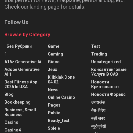
that perfect for news, magazine, personal blog, etc.
Check our landing page for details.
Follow Us
Browse by Category
! Без Рубрики
Game
Test
1
Gaming
Trading
A16z Generative Ai
Gioco
Uncategorized
Adobe Generative
Jeux
Консалтинговые
Ai 1
Услуги В ОАЭ
Klikklak Done
Best Fitness App
04.02
Новости
2026 In USA
Криптовалют
News
Blog
Новости Форекс
Online Casino
Bookkeeping
उत्तराखंड
Pages
Business, Small
देश-विदेश
Public
Business
बड़ी खबर
Ready_text
Casino
ब्यूरोक्रेसी
Spiele
Casino4