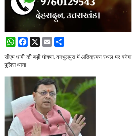
W
F
X
E
S
h
a
m
h
सीएम धामी की बड़ी घोषणा, वनभुलपुरा में अतिक्रमण स्थल पर बनेगा
at
ce
ail
ar
पुलिस थाना
s
b
e
A
o
p
o
p
k