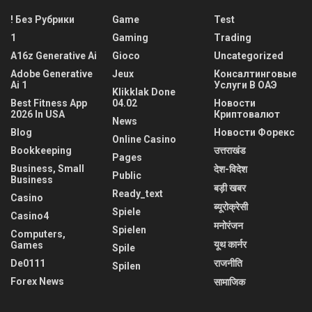
! Без Рубрики
Game
Test
1
Gaming
Trading
A16z Generative Ai
Gioco
Uncategorized
Adobe Generative
Jeux
Консалтинговые
Ai 1
Услуги В ОАЭ
Klikklak Done
Best Fitness App
04.02
Новости
2026 In USA
Криптовалют
News
Blog
Новости Форекс
Online Casino
Bookkeeping
उत्तराखंड
Pages
Business, Small
देश-विदेश
Public
Business
बड़ी खबर
Ready_text
Casino
ब्यूरोक्रेसी
Spiele
Casino4
मनोरंजन
Spielen
Computers,
यूथ कार्नर
Games
Spile
De0111
राजनीति
Spilen
Forex News
सामाजिक