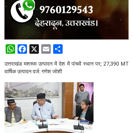
W
F
X
E
S
h
a
m
h
उत्तराखंड मशरूम उत्पादन में देश में पांचवें स्थान पर; 27,390 MT
at
ce
ail
ar
वार्षिक उत्पादन दर्ज: गणेश जोशी
s
b
e
A
o
p
o
p
k